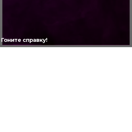
Позитив
791
Интересно
378
Полезно
373
Гоните справку!