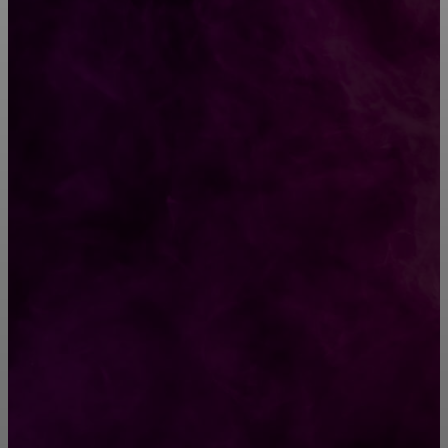
CONTACT@FAST.NEWS
ВЫБОР РЕДАКТОРА
Свекровь сказала: «Милая, ты меня не
поняла. Твоего согласия никто и не
спрашивал»
Отличия металлопластиковых окон от ПВХ-
окон
РУБРИКАТОР
Жизнь
929