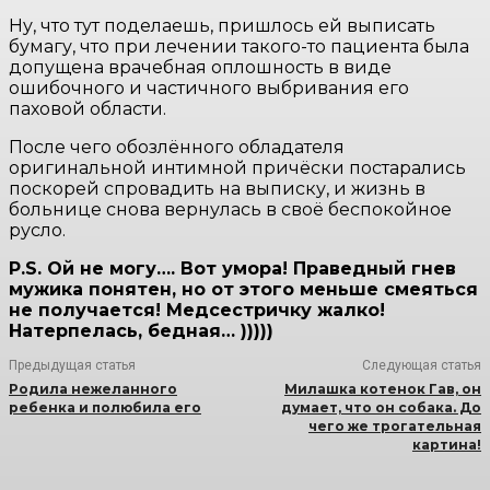
Ну, что тут поделаешь, пришлось ей выписать
бумагу, что при лечении такого-то пациента была
допущена врачебная оплошность в виде
ошибочного и частичного выбривания его
паховой области.
После чего обозлённого обладателя
оригинальной интимной причёски постарались
поскорей спровадить на выписку, и жизнь в
больнице снова вернулась в своё беспокойное
русло.
P.S. Ой не могу…. Вот умора! Праведный гнев
мужика понятен, но от этого меньше смеяться
не получается! Медсестричку жалко!
Натерпелась, бедная… )))))
Предыдущая статья
Следующая статья
Родила нежеланного
Милашка котенок Гав, он
ребенка и полюбила его
думает, что он собака. До
чего же трогательная
картина!