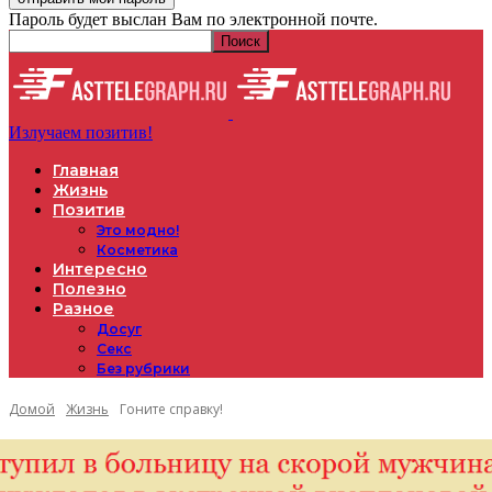
Пароль будет выслан Вам по электронной почте.
Излучаем позитив!
Главная
Жизнь
Позитив
Это модно!
Косметика
Интересно
Полезно
Разное
Досуг
Секс
Без рубрики
Домой
Жизнь
Гоните справку!