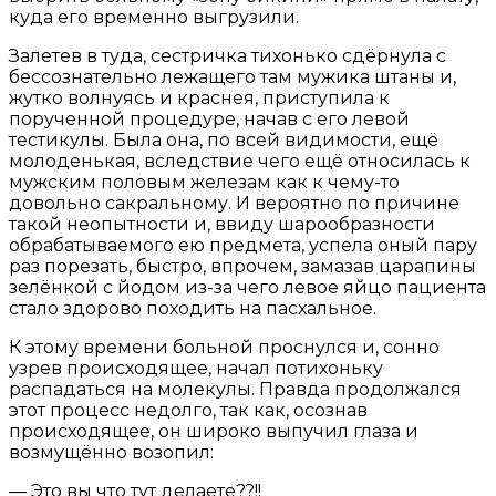
куда его временно выгрузили.
Залетев в туда, сестричка тихонько сдёрнула с
бессознательно лежащего там мужика штаны и,
жутко волнуясь и краснея, приступила к
порученной процедуре, начав с его левой
тестикулы. Была она, по всей видимости, ещё
молоденькая, вследствие чего ещё относилась к
мужским половым железам как к чему-то
довольно сакральному. И вероятно по причине
такой неопытности и, ввиду шарообразности
обрабатываемого ею предмета, успела оный пару
раз порезать, быстро, впрочем, замазав царапины
зелёнкой с йодом из-за чего левое яйцо пациента
стало здорово походить на пасхальное.
К этому времени больной проснулся и, сонно
узрев происходящее, начал потихоньку
распадаться на молекулы. Правда продолжался
этот процесс недолго, так как, осознав
происходящее, он широко выпучил глаза и
возмущённо возопил:
— Это вы что тут делаете??!!