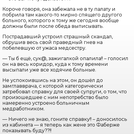
Короче говоря, она забежала не в ту палату и
побрила там какого-то мирно спящего другого
больного, которого к тому же сегодня вообще
должны были после обеда выписывать.
Пострадавший устроил страшный скандал,
обрушив весь свой праведный гнев на
побелевшую от ужаса медсестру.
— Ты б ещё, сук@, зажигалкой опалила!! – голосил
он на весь коридор, куда к тому времени
высыпали уже все ходячие больные.
Не успокоившись на этом, он дошёл до
замглавврача, с которой категорически
затребовал справку для своей супруги, о том, что
произошедшее с ним непотребство было
намеренно устроено больничным
медработником.
— Ничего не знаю, гоните справку!! – доносилось
из кабинета — я теперь как жене это Фаберже
показывать буду??!!