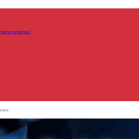
чаем позитив!
диака