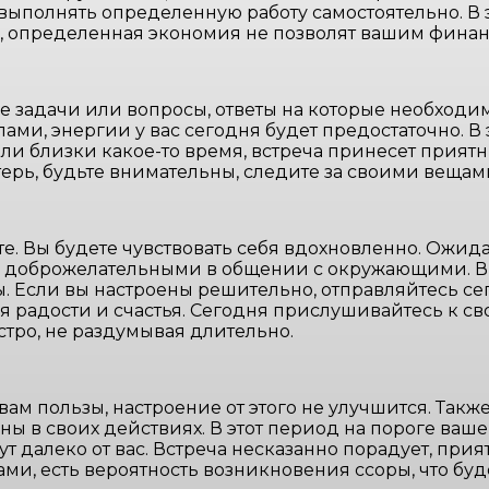
 выполнять определенную работу самостоятельно. В
д, определенная экономия не позволят вашим финан
задачи или вопросы, ответы на которые необходимо
и, энергии у вас сегодня будет предостаточно. В 
ли близки какое-то время, встреча принесет прият
терь, будьте внимательны, следите за своими веща
оте. Вы будете чувствовать себя вдохновленно. Ожи
и доброжелательными в общении с окружающими. В 
ы. Если вы настроены решительно, отправляйтесь се
ия радости и счастья. Сегодня прислушивайтесь к с
тро, не раздумывая длительно.
вам пользы, настроение от этого не улучшится. Такж
ены в своих действиях. В этот период на пороге ваш
 далеко от вас. Встреча несказанно порадует, при
, есть вероятность возникновения ссоры, что буде