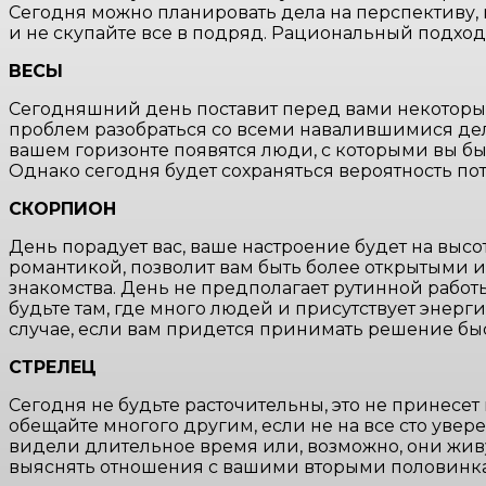
Сегодня можно планировать дела на перспективу,
и не скупайте все в подряд. Рациональный подхо
ВЕСЫ
Сегодняшний день поставит перед вами некоторые 
проблем разобраться со всеми навалившимися делам
вашем горизонте появятся люди, с которыми вы бы
Однако сегодня будет сохраняться вероятность по
СК
ОРПИОН
День порадует вас, ваше настроение будет на выс
романтикой, позволит вам быть более открытыми 
знакомства. День не предполагает рутинной работ
будьте там, где много людей и присутствует энерг
случае, если вам придется принимать решение быс
СТРЕЛЕЦ
Сегодня не будьте расточительны, это не принесет 
обещайте многого другим, если не на все сто увер
видели длительное время или, возможно, они живут
выяснять отношения с вашими вторыми половинками