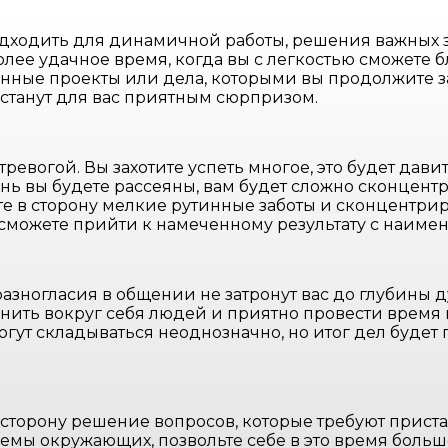
подходить для динамичной работы, решения важных з
иболее удачное время, когда вы с легкостью сможе
нные проекты или дела, которыми вы продолжите за
станут для вас приятным сюрпризом.
евогой. Вы захотите успеть многое, это будет давит
день вы будете рассеяны, вам будет сложно сконцент
те в сторону мелкие рутинные заботы и сконцентрир
ы сможете прийти к намеченному результату с наим
азногласия в общении не затронут вас до глубины 
инить вокруг себя людей и приятно провести время
гут складываться неоднозначно, но итог дел будет 
в сторону решение вопросов, которые требуют прист
лемы окружающих, позвольте себе в это время больше