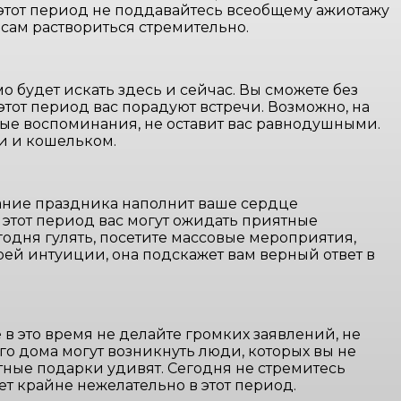
 этот период не поддавайтесь всеобщему ажиотажу
сам раствориться стремительно.
 будет искать здесь и сейчас. Вы сможете без
этот период вас порадуют встречи. Возможно, на
ные воспоминания, не оставит вас равнодушными.
ми и кошельком.
дание праздника наполнит ваше сердце
этот период вас могут ожидать приятные
годня гулять, посетите массовые мероприятия,
воей интуиции, она подскажет вам верный ответ в
е в это время не делайте громких заявлений, не
его дома могут возникнуть люди, которых вы не
ятные подарки удивят. Сегодня не стремитесь
т крайне нежелательно в этот период.