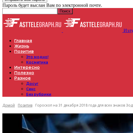
Пароль будет выслан Вам по электронной почте.
Излу
Главная
Жизнь
Позитив
Это модно!
Косметика
Интересно
Полезно
Разное
Досуг
Секс
Без рубрики
Домой
Позитив
Гороскоп на 31 декабря 2018 года для всех знаков Зо