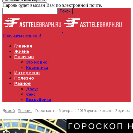
Пароль будет выслан Вам по электронной почте.
Излучаем позитив!
Главная
Жизнь
Позитив
Это модно!
Косметика
Интересно
Полезно
Разное
Досуг
Секс
Без рубрики
Домой
Позитив
Гороскоп на 6 февраля 2019 для всех знаков Зодиака