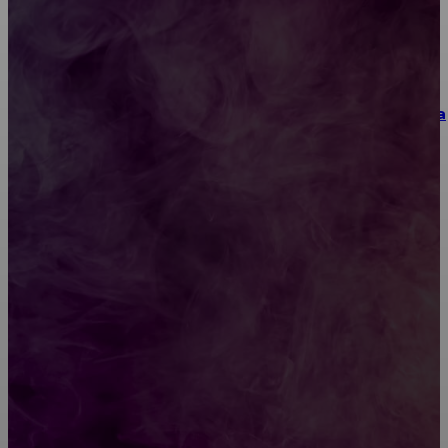
Как научиться инкрустации стразами: техника,
материалы и практические упражнения
Как выбрать место для проведения корпоратива
или юбилея за городом
Diptyque: путеводитель по лучшим женским
ароматам для ценителей прекрасного
Обязательный медосмотр в школу: закон и
ответственность родителей
Как открыть счет для бизнеса онлайн