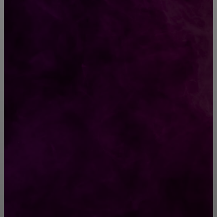
ВЫБОР РЕДАКТОРА
Что такое гидрофильное масло?
Как выбрать будущую профессию: советы
для осознанного выбора
РУБРИКАТОР
Жизнь
929
Позитив
791
Интересно
378