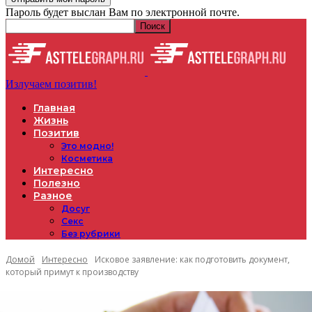
Пароль будет выслан Вам по электронной почте.
Излучаем позитив!
Главная
Жизнь
Позитив
Это модно!
Косметика
Интересно
Полезно
Разное
Досуг
Секс
Без рубрики
Домой
Интересно
Исковое заявление: как подготовить документ,
который примут к производству