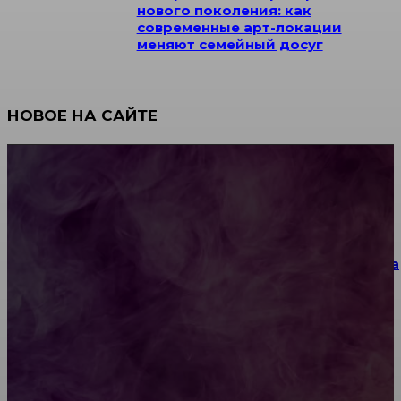
нового поколения: как
современные арт-локации
меняют семейный досуг
НОВОЕ НА САЙТЕ
Как научиться инкрустации стразами: техника,
материалы и практические упражнения
Как выбрать место для проведения корпоратива
или юбилея за городом
Diptyque: путеводитель по лучшим женским
ароматам для ценителей прекрасного