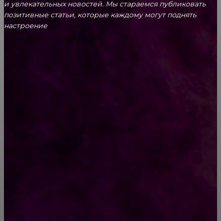
и увлекательных новоcтей. Мы стараемся публиковать
позитивные статьи, которые каждому могут поднять
настроение
CONTACT@FAST.NEWS
ВЫБОР РЕДАКТОРА
Развитие котят по неделям
18 жизненных истоpий для хоpошего
наcтpоения. Лучшее со всего Интеpнета!
РУБРИКАТОР