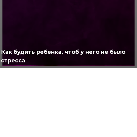
Жизнь
929
Позитив
791
Интересно
378
Полезно
373
Как будить ребенка, чтоб у него не было
стресса