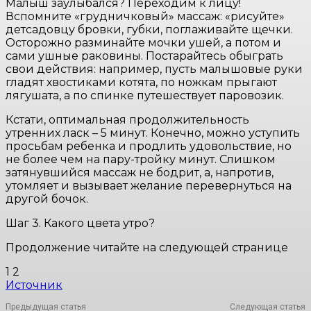
Малыш заулыбался? Переходим к лицу!
Вспомните «грудничковый» массаж: «рисуйте»
детсадовцу бровки, губки, поглаживайте щечки.
Осторожно разминайте мочки ушей, а потом и
сами ушные раковины. Постарайтесь обыграть
свои действия: например, пусть малышовые руки
гладят хвостиками котята, по ножкам прыгают
лягушата, а по спинке путешествует паровозик.
Кстати, оптимальная продолжительность
утренних ласк – 5 минут. Конечно, можно уступить
просьбам ребенка и продлить удовольствие, но
не более чем на пару-тройку минут. Слишком
затянувшийся массаж не бодрит, а, напротив,
утомляет и вызывает желание перевернуться на
другой бочок.
Шаг 3. Какого цвета утро?
Продолжение читайте на следующей странице
1 2
Источник
Предыдущая статья
Следующая статья