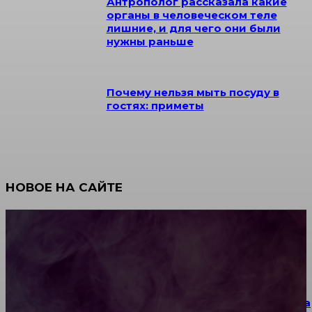
Антрополог рассказала какие
органы в человеческом теле
лишние, и для чего они были
нужны раньше
Почему нельзя мыть посуду в
гостях: приметы
НОВОЕ НА САЙТЕ
Как научиться инкрустации стразами: техника,
материалы и практические упражнения
Как выбрать место для проведения корпоратива