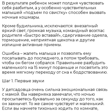
В результате ребенок может полдня чувствовать
себя разбитым, а у особенно чувствительных
малышей «подъем по свистку» способен вызвать
ночные кошмары.
Кроме будильника, исключаются: внезапный
яркий свет, громкая музыка, командный возглас
родителя «Быстро вставай!», сдергивание одеяла,
тормошение, неприятная щекотка и другие
излишне активные приемы.
Ошибка – жалеть малыша и позволять ему
посапывать до последнего, а потом требовать,
чтобы он бегом собрался. Правильнее разбудить
маленького на 15 минут пораньше и посвятить это
время мягкому переходу от сна к бодрствованию.
Шаг 1. Первые звуки
У детсадовца очень сильна эмоциональная связь
с мамой. Вы наверняка замечали, что ночью
просыпаетесь буквально за секунду до того, как
он захнычет. То же самое чувствует и маленький.
Если вы начнете тихонько ходить по комнате,