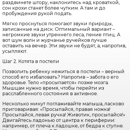
раздвинете штору, наклонитесь над кроваткой,
сон крохи станет более чутким. А там и до
пробуждения рукой подать.
Мягко проснуться помогают звуки природы,
записанные на диск. Оптимальный вариант –
негромкие звуки утреннего леса, пение птиц. А
вот шум волн и журчанье ручейков лучше
оставить на вечер. Эти звуки не будят, а, напротив,
усыпляют.
Шаг 2. Котята в постели
Позволить ребенку нежиться в постели – верный
способ его избаловать? Напротив – забота о его
здоровье. Тело «просыпается» позже мозга.
Мышцам нужно время, чтобы перейти из
расслабленного состояния в активное.
Несколько минут поглаживайте малыша, ласково
приговаривая: «Просыпайся, правая ножка!
Просыпайся, левая ручка! Животик, просыпайся!»
Двигайтесь ладонью от центра к периферии:
например, от плеча к ладошке, от бедра к ступне.