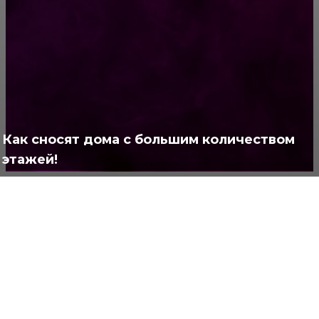
РУБРИКАТОР
Жизнь
929
Позитив
791
Интересно
378
Полезно
373
Как сносят дома с большим количеством
этажей!