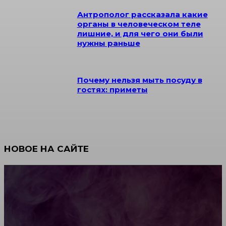
Антрополог рассказала какие
органы в человеческом теле
лишние, и для чего они были
нужны раньше
Почему нельзя мыть посуду в
гостях: приметы
НОВОЕ НА САЙТЕ
Как научиться инкрустации стразами: техника,
материалы и практические упражнения