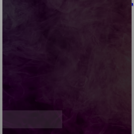
Как выбрать место для проведения корпоратива
или юбилея за городом
Diptyque: путеводитель по лучшим женским
ароматам для ценителей прекрасного
Обязательный медосмотр в школу: закон и
ответственность родителей
Как открыть счет для бизнеса онлайн