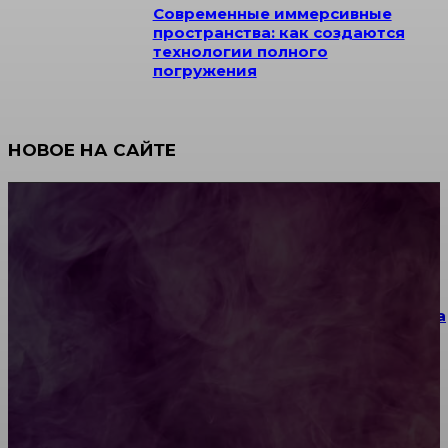
Современные иммерсивные
пространства: как создаются
технологии полного
погружения
НОВОЕ НА САЙТЕ
Как научиться инкрустации стразами: техника,
материалы и практические упражнения
Как выбрать место для проведения корпоратива
или юбилея за городом
Diptyque: путеводитель по лучшим женским
ароматам для ценителей прекрасного