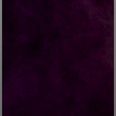
CONTACT@FAST.NEWS
ВЫБОР РЕДАКТОРА
Неловкая ситуация (рассказ)
10 величайших изобретений Леонардо Да
Винчи
РУБРИКАТОР
Жизнь
929
Позитив
791
Интересно
378