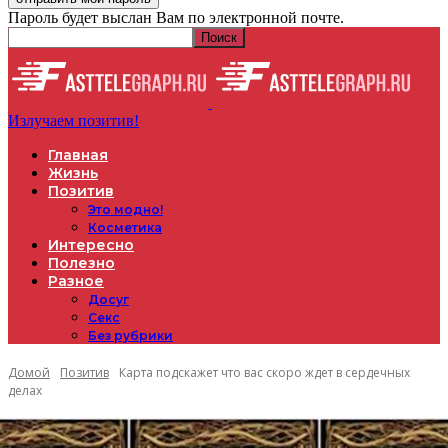
Пароль будет выслан Вам по электронной почте.
Излучаем позитив!
Главная
Жизнь
Позитив
Это модно!
Косметика
Интересно
Полезно
Разное
Досуг
Секс
Без рубрики
Домой
Позитив
Карта подскажет что вас скоро ждет в сердечных
делах