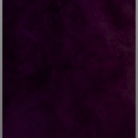
CONTACT@FAST.NEWS
ВЫБОР РЕДАКТОРА
Кого из знаков Зодиака ждут победы в
августе 2019 года?
Как выбрать курсы китайского языка и
быстро достичь результата
РУБРИКАТОР
Жизнь
929