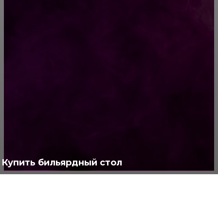
Знаменитости, которые стали мамами после
50
РУБРИКАТОР
Жизнь
929
Позитив
791
Интересно
378
Полезно
373
Купить бильярдный стол