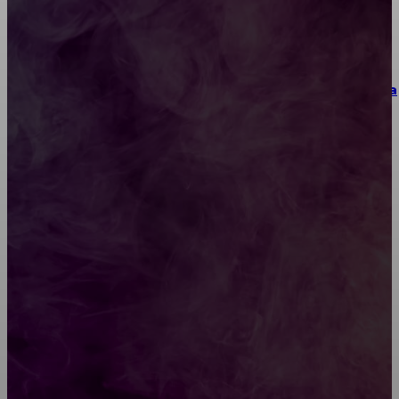
материалы и практические упражнения
Как выбрать место для проведения корпоратива
или юбилея за городом
Diptyque: путеводитель по лучшим женским
ароматам для ценителей прекрасного
Обязательный медосмотр в школу: закон и
ответственность родителей
Как открыть счет для бизнеса онлайн