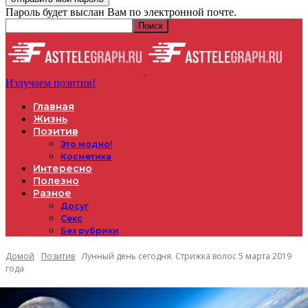
Пароль будет выслан Вам по электронной почте.
Излучаем позитив!
Главная
Жизнь
Позитив
Это модно!
Косметика
Интересно
Полезно
Разное
Досуг
Секс
Без рубрики
Домой
Позитив
Лунный день сегодня. Стрижка волос 5 марта 2019
года