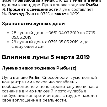
фазе
«Убывающая Луна»
. Это
29 лунный день
в
лунном календаре. Луна в знаке зодиака
Рыбы
♓
.
Процент освещенности
Луны составляет
1%.
Восход
Луны в 07:15, а
закат
в 16:39.
Хронология лунных дней
28 лунный день c 06:51 04.03.2019 по 07:15
05.03.2019
29 лунный день c 07:15 05.03.2019 и до
следующего дня
Влияние луны 5 марта 2019
Луна в знаке зодиака Рыбы (±)
Луна в знаке
Рыбы
. Способности к умственной
концентрации несколько ослаблены,
воображение то и дело стремится увлечь наше
сознание в мир иллюзий, поэтому любые
требующие конкретики дела с трудом находят
свое воплощение в реальности.