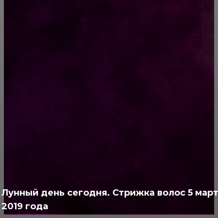
Идеальное тело в 54 года — это реальность!
Анна Бородина из Одессы призывает всех
идти в зал, а не жаловаться на плохую
генетику
РУБРИКАТОР
Жизнь
929
Позитив
791
Интересно
378
Полезно
373
Лунный день сегодня. Стрижка волос 5 мар
2019 года