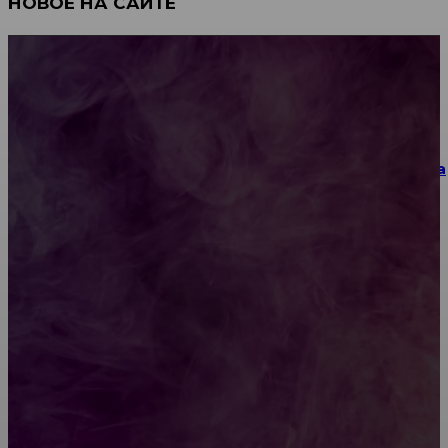
НОВОЕ НА САЙТЕ
Как научиться инкрустации стразами: техника,
материалы и практические упражнения
Как выбрать место для проведения корпоратива
или юбилея за городом
Diptyque: путеводитель по лучшим женским
ароматам для ценителей прекрасного
Обязательный медосмотр в школу: закон и
ответственность родителей