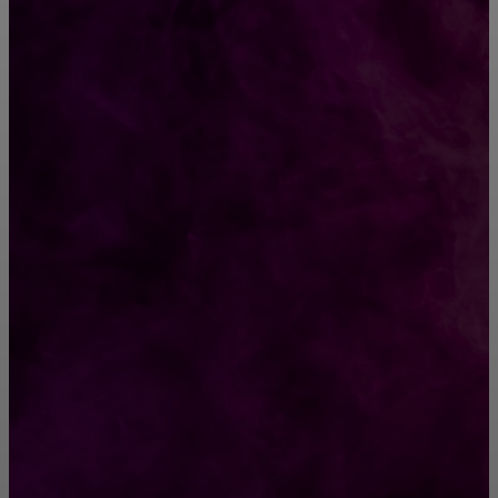
CONTACT@FAST.NEWS
ВЫБОР РЕДАКТОРА
Замуж за таксиста — позор?
Собака не бросила своих щенков, когда
хозяева выбросили их на улицу
РУБРИКАТОР
Жизнь
929