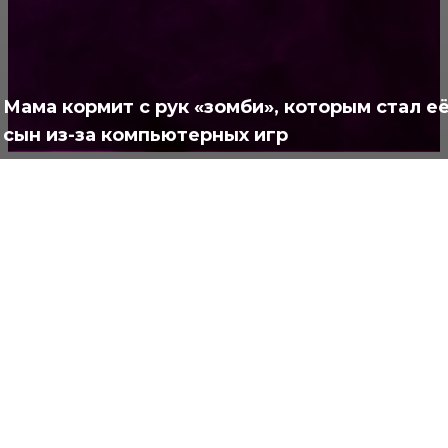
Позитив
791
Интересно
378
Полезно
373
Мама кормит с рук «зомби», которым стал е
сын из-за компьютерных игр