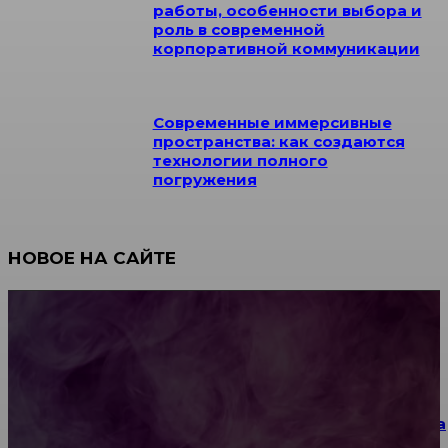
работы, особенности выбора и
роль в современной
корпоративной коммуникации
Современные иммерсивные
пространства: как создаются
технологии полного
погружения
НОВОЕ НА САЙТЕ
Как научиться инкрустации стразами: техника,
материалы и практические упражнения
Как выбрать место для проведения корпоратива
или юбилея за городом