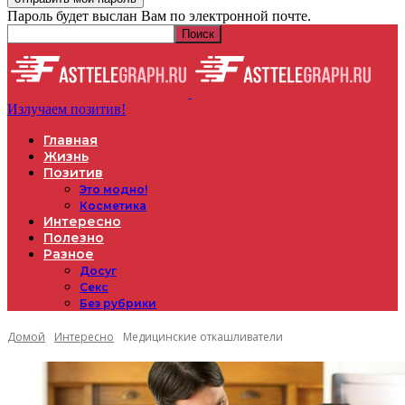
Пароль будет выслан Вам по электронной почте.
Излучаем позитив!
Главная
Жизнь
Позитив
Это модно!
Косметика
Интересно
Полезно
Разное
Досуг
Секс
Без рубрики
Домой
Интересно
Медицинские откашливатели