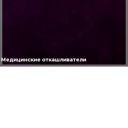
Жизнь
929
Позитив
791
Интересно
378
Полезно
373
Медицинские откашливатели