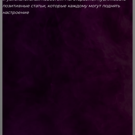
позитивные статьи, которые каждому могут поднять
настроение
CONTACT@FAST.NEWS
ВЫБОР РЕДАКТОРА
Итальянская элегантность говорит шепотом
Однажды к Богу пришла женщина. Ее спина
была согнута под тяжестью большого
мешка…
РУБРИКАТОР