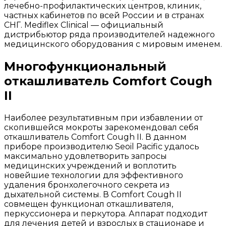
лечебно-профилактических центров, клиник,
частных кабинетов по всей России и в странах
СНГ. Mediflex Clinical — официальный
дистрибьютор ряда производителей надежного
медицинского оборудования с мировым именем.
Многофункциональный
откашливатель Comfort Cough
II
Наиболее результативным при избавлении от
скопившейся мокроты зарекомендовал себя
откашливатель Comfort Cough II. В данном
приборе производителю Seoil Pacific удалось
максимально удовлетворить запросы
медицинских учреждений и воплотить
новейшие технологии для эффективного
удаления бронхолегочного секрета из
дыхательной системы. В Comfort Cough II
совмещен функционал откашливателя,
перкуссионера и перкутора. Аппарат подходит
для лечения детей и взрослых в стационаре и