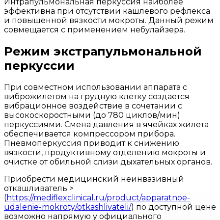
Интрапульмональная перкуссия наиболее
эффективна при отсутствии кашлевого рефлекса
и повышенной вязкости мокроты. Данный режим
совмещается с применением небулайзера.
Режим экстрапульмональной
перкуссии
При совместном использовании аппарата с
виброжилетом на грудную клетку создается
вибрационное воздействие в сочетании с
высокоскоростными (до 780 циклов/мин)
перкуссиями. Смена давления в ячейках жилета
обеспечивается компрессором прибора.
Пневмоперкуссия приводит к снижению
вязкости, продуктивному отделению мокроты и
очистке от обильной слизи дыхательных органов.
Приобрести медицинский неинвазивный
откашливатель >
(
https://mediflexclinical.ru/product/apparatnoe-
udalenie-mokroty/otkashlivateli/
) по доступной цене
возможно напрямую у официального