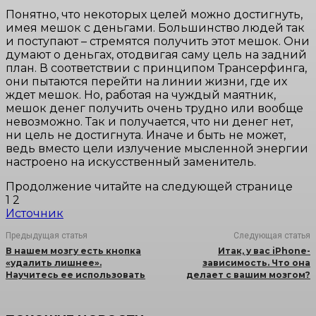
Понятно, что некоторых целей можно достигнуть,
имея мешок с деньгами. Большинство людей так
и поступают – стремятся получить этот мешок. Они
думают о деньгах, отодвигая саму цель на задний
план. В соответствии с принципом Трансерфинга,
они пытаются перейти на линии жизни, где их
ждет мешок. Но, работая на чуждый маятник,
мешок денег получить очень трудно или вообще
невозможно. Так и получается, что ни денег нет,
ни цель не достигнута. Иначе и быть не может,
ведь вместо цели излучение мысленной энергии
настроено на искусственный заменитель.
Продолжение читайте на следующей странице
1 2
Источник
Предыдущая статья
Следующая статья
В нашем мозгу есть кнопка
Итак, у вас iPhone-
«удалить лишнее».
зависимость. Что она
Научитесь ее использовать
делает с вашим мозгом?