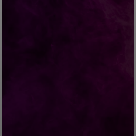
ВЫБОР РЕДАКТОРА
Плавленый домашний сыр с шампиньонами
— вкуснятина нереальная!
Очаровательные короткие прически с
челкой: сделайте свой образ неотразимым
РУБРИКАТОР
Жизнь
929
Позитив
791
Интересно
378