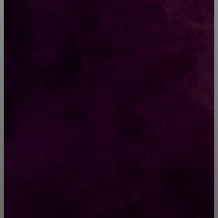
ВЫБОР РЕДАКТОРА
«Увольняйся, или развод!»
Есть такие женщины, которые уже не боятся
РУБРИКАТОР
Жизнь
929
Позитив
791
Интересно
378
Полезно
373