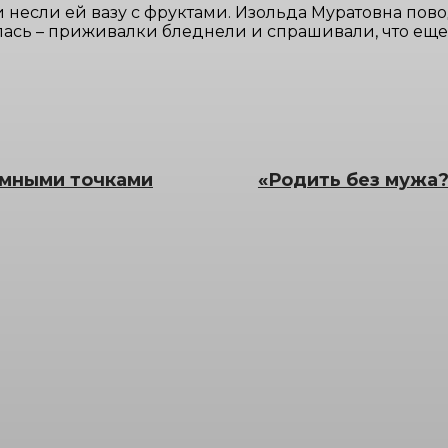
и несли ей вазу с фруктами. Изольда Муратовна по
ась – приживалки бледнели и спрашивали, что еще 
емными точками
«Родить без мужа?