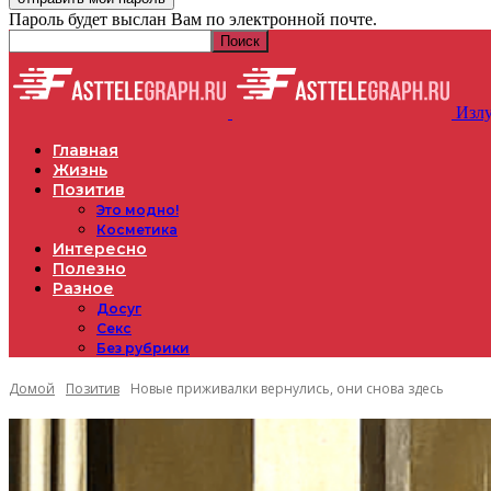
Пароль будет выслан Вам по электронной почте.
Излу
Главная
Жизнь
Позитив
Это модно!
Косметика
Интересно
Полезно
Разное
Досуг
Секс
Без рубрики
Домой
Позитив
Новые приживалки вернулись, они снова здесь