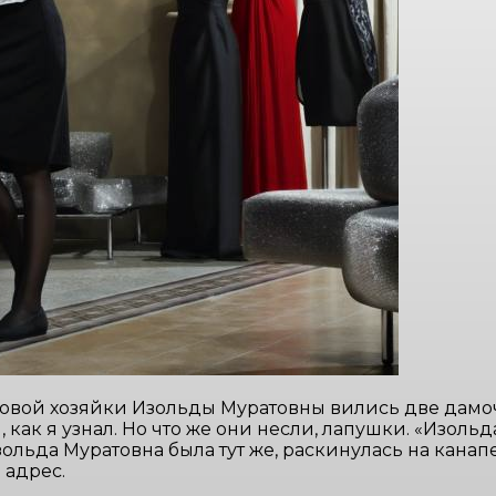
товой хозяйки Изольды Муратовны вились две дамоч
как я узнал. Но что же они несли, лапушки. «Изоль
зольда Муратовна была тут же, раскинулась на канап
 адрес.