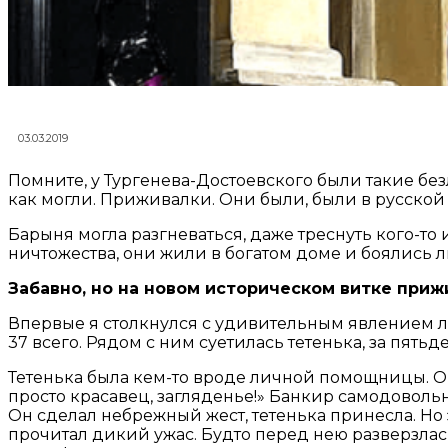
03.03.2019
Помните, у Тургенева-Достоевского были такие бе
как могли. Приживалки. Они были, были в русской
Барыня могла разгневаться, даже треснуть кого-то
ничтожества, они жили в богатом доме и боялись л
Забавно, но на новом историческом витке приж
Впервые я столкнулся с удивительным явлением лет
37 всего. Рядом с ним суетилась тетенька, за пятьд
Тетенька была кем-то вроде личной помощницы. Она
просто красавец, загляденье!» Банкир самодовольн
Он сделал небрежный жест, тетенька принесла. Но это
прочитал дикий ужас. Будто перед нею разверзлась