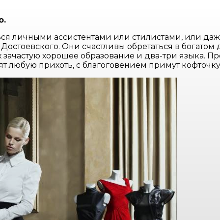
о.
ваться личными ассистентами или стилистами, или д
 Достоевского. Они счастливы обретаться в богатом
 зачастую хорошее образование и два-три языка. Пр
ят любую прихоть, с благоговением примут кофточку 