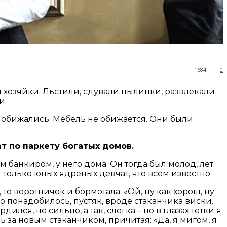
1684
0
й хозяйки. Льстили, сдували пылинки, развлекали
и.
не обижались. Мебель не обижается. Они были
т по паркету богатых домов.
 банкиром, у него дома. Он тогда был молод, лет
т только юных ядреных девчат, что всем известно.
о воротничок и бормотала: «Ой, ну как хорош, ну
о понадобилось, пустяк, вроде стаканчика виски.
ился, не сильно, а так, слегка – но в глазах тетки я
 за новым стаканчиком, причитая: «Да, я мигом, я