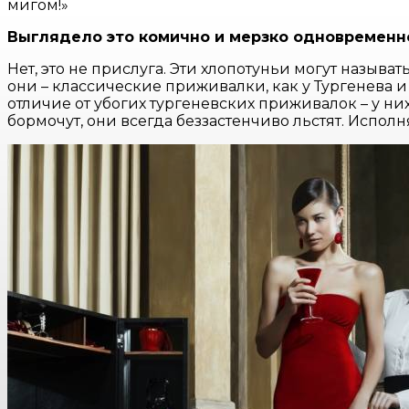
мигом!»
Выглядело это комично и мерзко одновременн
Нет, это не прислуга. Эти хлопотуньи могут назы
они – классические приживалки, как у Тургенева и
отличие от убогих тургеневских приживалок – у них
бормочут, они всегда беззастенчиво льстят. Исполн