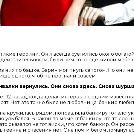
зликие героини. Они всегда суетились около богато
 действительности, были кем-то вроде живой мебел
 из них по башке. Барин мог пнуть сапогом. Но они 
ишь одного: чтоб не прогнали совсем.
ивалки вернулись. Они снова здесь. Снова шурша
 12 назад, когда делал интервью с одним известным
есят. Нет, это точно была не любовница: банкир люби
 кружилась рядом, поправляла банкиру то галстук, т
о улыбался. В какой-то момент банкиру что-то срочн
 оказался не тот виски, что хотел банкир. Он рассерд
 геенна и спасения нет. Она почти бегом ломанулась