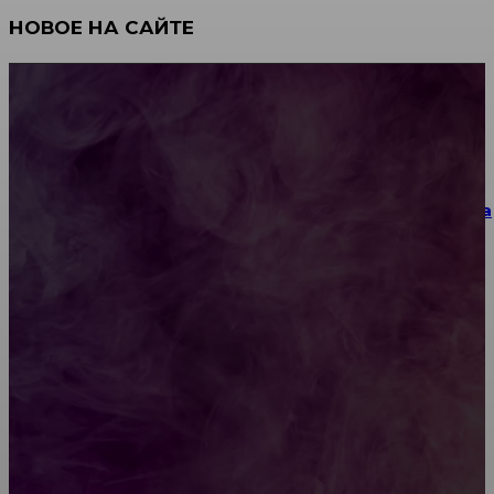
НОВОЕ НА САЙТЕ
Как научиться инкрустации стразами: техника,
материалы и практические упражнения
Как выбрать место для проведения корпоратива
или юбилея за городом
Diptyque: путеводитель по лучшим женским
ароматам для ценителей прекрасного
Обязательный медосмотр в школу: закон и
ответственность родителей