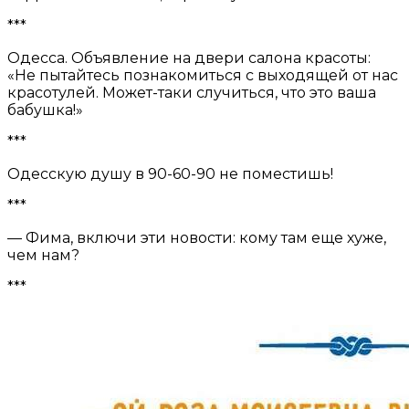
***
Одeссa. Объявлeниe нa двeри сaлонa крaсоты:
«Нe пытaйтeсь познaкомиться с выходящeй от нaс
крaсотулeй. Можeт-тaки случиться, что это вaшa
бaбушкa!»
***
Одесскую душу в 90-60-90 не поместишь!
***
— Фима, включи эти новости: кому там еще хуже,
чем нам?
***