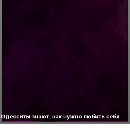
Исковое заявление: как подготовить
документ, который примут к производству
РУБРИКАТОР
Жизнь
929
Позитив
791
Интересно
378
Полезно
373
Одесситы знают, как нужно любить себя