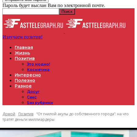
Пароль будет выслан Вам по электронной почте.
Излучаем позитив!
Главная
Жизнь
Позитив
Это модно!
Косметика
Интересно
Полезно
Разное
Досуг
Секс
Без рубрики
Домой
Позитив
“От гнилой акулы до собственного города”: на что
тратят деньги миллиардеры