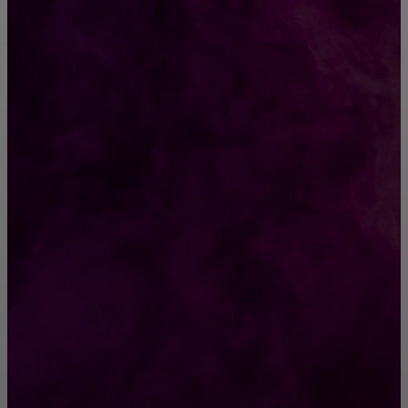
CONTACT@FAST.NEWS
ВЫБОР РЕДАКТОРА
Пончики с малиной: вкусное сочетание
классики и свежести
So what can occur to a culture, as Islamic
populace expands
РУБРИКАТОР
Жизнь
929
Позитив
791