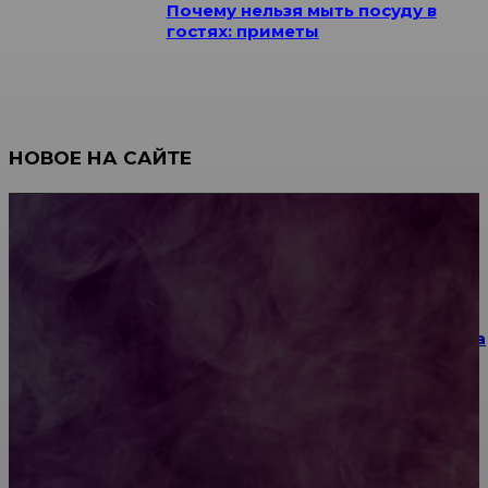
Почему нельзя мыть посуду в
гостях: приметы
НОВОЕ НА САЙТЕ
Как научиться инкрустации стразами: техника,
материалы и практические упражнения
Как выбрать место для проведения корпоратива
или юбилея за городом
Diptyque: путеводитель по лучшим женским
ароматам для ценителей прекрасного