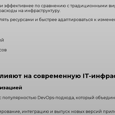
 эффективнее по сравнению с традиционными вир
асходы на инфраструктуру.
влять ресурсами и быстрее адаптироваться к измене
ий
сов
лияют на современную IT-инфра
ризацией
 с популярностью DevOps-подхода, который объедин
рование, интеграцию и выпуск новых версий прилож