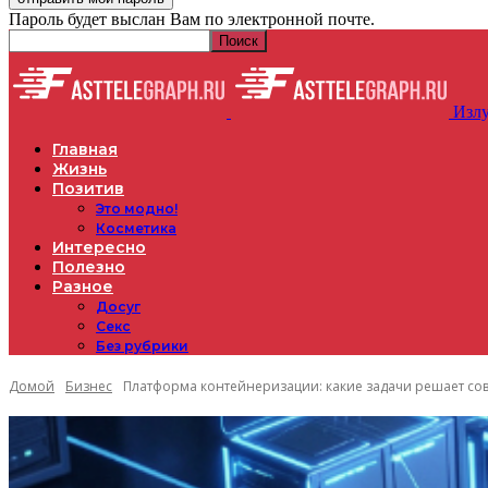
Пароль будет выслан Вам по электронной почте.
Излу
Главная
Жизнь
Позитив
Это модно!
Косметика
Интересно
Полезно
Разное
Досуг
Секс
Без рубрики
Домой
Бизнес
Платформа контейнеризации: какие задачи решает со