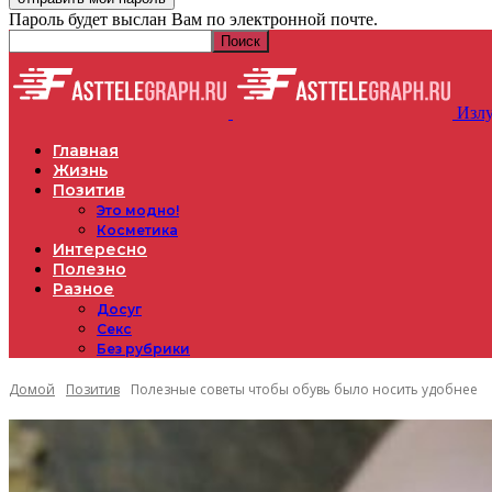
Пароль будет выслан Вам по электронной почте.
Излу
Главная
Жизнь
Позитив
Это модно!
Косметика
Интересно
Полезно
Разное
Досуг
Секс
Без рубрики
Домой
Позитив
Полезные советы чтобы обувь было носить удобнее