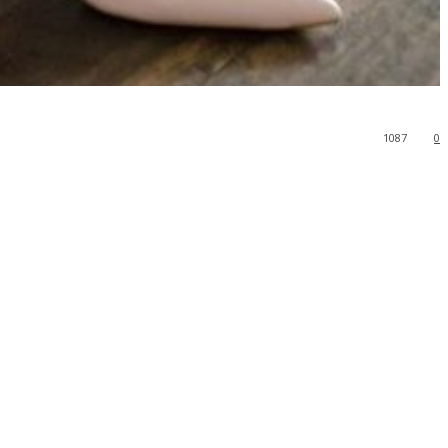
1087
0