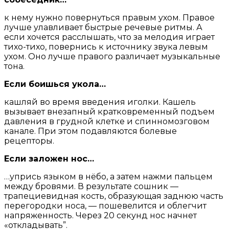
к нему нужно повернуться правым ухом. Правое
лучше улавливает быстрые речевые ритмы. А
если хочется расслышать, что за мелодия играет
тихо-тихо, повернись к источнику звука левым
ухом. Оно лучше правого различает музыкальные
тона.
Если боишься укола…
кашляй во время введения иголки. Кашель
вызывает внезапный кратковременный подъем
давления в грудной клетке и спинномозговом
канале. При этом подавляются болевые
рецепторы.
Если заложен нос…
…упрись языком в нёбо, а затем нажми пальцем
между бровями. В результате сошник —
трапециевидная кость, образующая заднюю часть
перегородки носа, — пошевелится и облегчит
напряженность. Через 20 секунд нос начнет
«откладывать”.