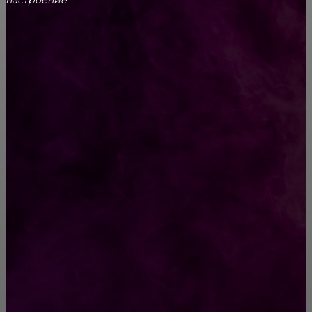
CONTACT@FAST.NEWS
ВЫБОР РЕДАКТОРА
17 животных до и после того, как их забрали
из приюта
Вся правда об отношениях с Овнами
РУБРИКАТОР
Жизнь
929