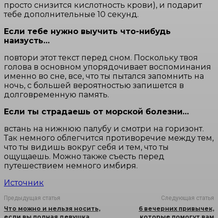
просто снизится кислотность крови), и подарит
тебе дополнительные 10 секунд.
Если тебе нужно выучить что-нибудь
наизусть…
повтори этот текст перед сном. Поскольку твоя
голова в основном упорядочивает воспоминания
именно во сне, все, что ты пытался запомнить на
ночь, с большей вероятностью запишется в
долговременную память.
Если ты страдаешь от морской болезни…
встань на нижнюю палубу и смотри на горизонт.
Так немного облегчится противоречие между тем,
что ты видишь вокруг себя и тем, что ты
ощущаешь. Можно также съесть перед
путешествием немного имбиря.
Источник
Предыдущая статья
Следующая статья
Что можно и нельзя носить,
6 вечерних привычек,
если вы полная девушка
которые помогут вам