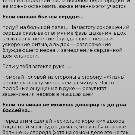
течет из передней части носовой перегородки, и
ее можно остановить, зажав именно этот участок.
Если сильно бьется сердце…
подуй на большой палец. На частоту сокращений
сердца оказывают влияние фазы дыхания: вдох
вызывает угнетение блуждающего нерва и
ускорение ритма, а выдох — раздражение
блуждающего нерва и замедление сердечной
деятельности.
Если у тебя затекла рука… …
помотай головой из стороны в сторону. «Жизнь”
вернется в руку менее чем за минуту. Часто
подобные ощущения в руке — результат
защемления нервов в мышцах шеи.
Если ты никак не можешь донырнуть до дна
бассейна…
перед этим сделай несколько коротких вдохов.
Тогда твой мозг будет думать, что у тебя в запасе
больше кислорода (хотя на самом деле это не так,