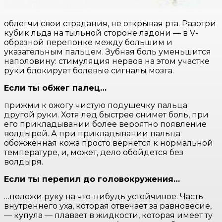
облегчи свои страдания, не открывая рта. Разотри
кубик льда на тыльной стороне ладони — в V-
образной перепонке между большим и
указательным пальцем. Зубная боль уменьшится
наполовину: стимуляция нервов на этом участке
руки блокирует болевые сигналы мозга.
Если ты обжег палец…
прижми к ожогу чистую подушечку пальца
другой руки. Хотя лед быстрее снимет боль, при
его прикладывании более вероятно появление
волдырей. А при прикладывании пальца
обожженная кожа просто вернется к нормальной
температуре, и, может, дело обойдется без
волдыря.
Если ты перепил до головокружения…
…положи руку на что-нибудь устойчивое. Часть
внутреннего уха, которая отвечает за равновесие,
— купула — плавает в жидкости, которая имеет ту