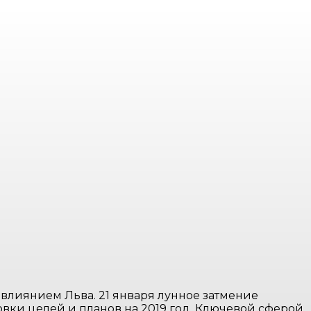
 влиянием Льва. 21 января лунное затмение
вки целей и планов на 2019 год. Ключевой сферой