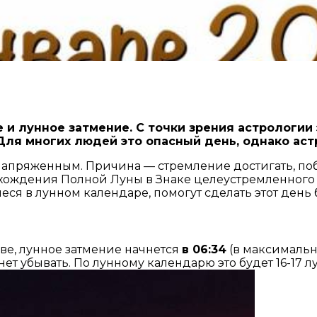
 и лунное затмение. С точки зрения астрологии 
Для многих людей это опасный день, однако аст
напряженным. Причина — стремление достигать, побе
ахождения Полной Луны в Знаке целеустремленного 
иеся в лунном календаре, помогут сделать этот ден
ве, лунное затмение начнется
в 06:34
(в максимально
чнет убывать. По лунному календарю это будет 16-17 