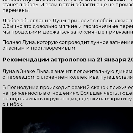
станет любовь. И если в этой области еще не про
перемены.
Любое обновление Луны приносит с собой какие-то
Обычно это довольно мягкие и гармоничные переме
мы продолжим держаться за токсичные привязанн
Полная Луна, которую сопроводит лунное затмение 
опасным и противоречивым.
Рекомендации астрологов на 21 января 2
Луна в Знаке Льва, а значит, положительную дина
с переездом, сплочением коллектива, путешестви
В Полнолуние происходит резкий скачок психичес
напряженность в отношениях. Большая часть людей
не подначивать окружающих, сдерживать критику 
ошибок.