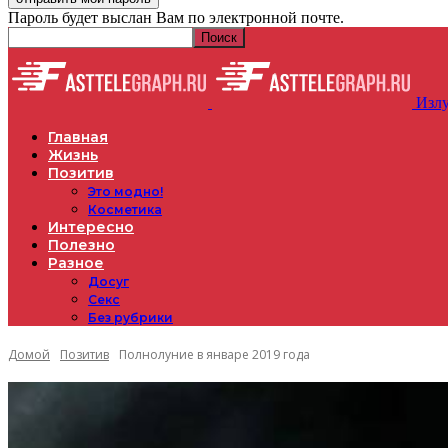
Пароль будет выслан Вам по электронной почте.
Излу
Главная
Жизнь
Позитив
Это модно!
Косметика
Интересно
Полезно
Разное
Досуг
Секс
Без рубрики
Домой
Позитив
Полнолуние в январе 2019 года