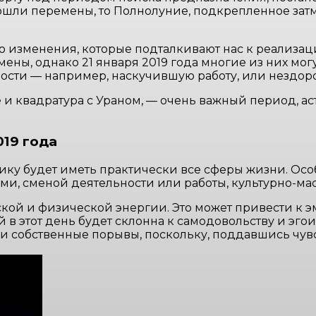
изошли перемены, то Полнолуние, подкрепленное за
 изменения, которые подталкивают нас к реализаци
ны, однако 21 января 2019 года многие из них мог
ости — например, наскучившую работу, или нездо
и квадратура с Ураном, — очень важный период, аст
019 года
мику будет иметь практически все сферы жизни. Осо
ями, сменой деятельности или работы, культурно-
кой и физической энергии. Это может привести к э
 в этот день будет склонна к самодовольству и эго
и собственные порывы, поскольку, поддавшись чувс