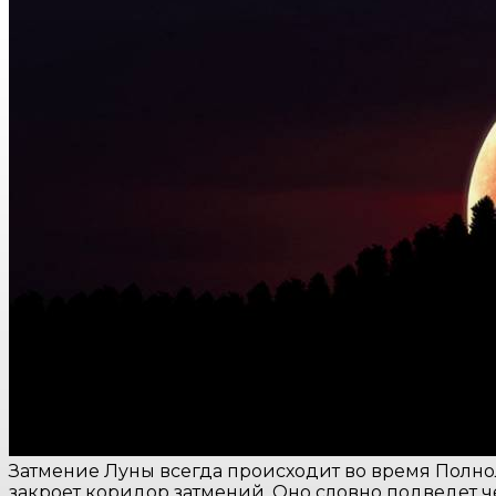
Затмение Луны всегда происходит во время Полнол
закроет коридор затмений. Оно словно подведет ч