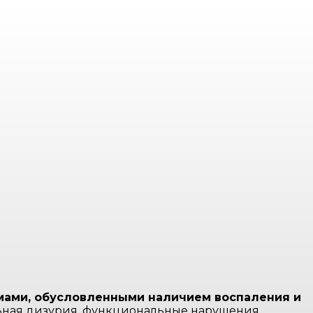
мами, обусловленными наличием воспаления и
льная дизурия, функциональные нарушения