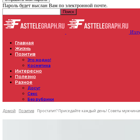
Пароль будет выслан Вам по электронной почте.
Излу
Главная
Жизнь
Позитив
Это модно!
Косметика
Интересно
Полезно
Разное
Досуг
Секс
Без рубрики
Домой
Позитив
Простатит? Приседайте каждый день! Советы мужчин