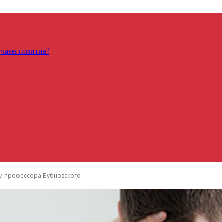
чаем позитив!
ам профессора Бубновского