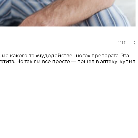
1137
0
ние какого-то «чудодейственного» препарата. Эта
ита. Но так ли все просто — пошел в аптеку, купил