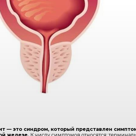
ит — это синдром, который представлен симпто
ой железе.
К числу симптомов относятся: термина