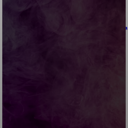
материалы и практические упражнения
Как выбрать место для проведения корпоратива
или юбилея за городом
Diptyque: путеводитель по лучшим женским
ароматам для ценителей прекрасного
Обязательный медосмотр в школу: закон и
ответственность родителей
Как открыть счет для бизнеса онлайн