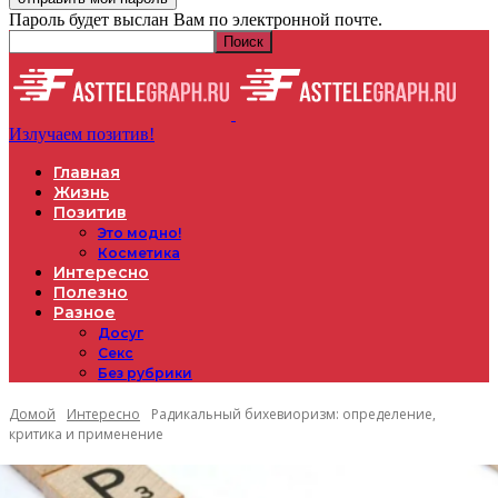
Пароль будет выслан Вам по электронной почте.
Излучаем позитив!
Главная
Жизнь
Позитив
Это модно!
Косметика
Интересно
Полезно
Разное
Досуг
Секс
Без рубрики
Домой
Интересно
Радикальный бихевиоризм: определение,
критика и применение