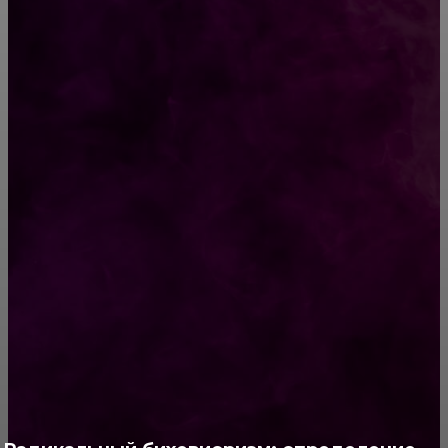
Веселые открытки, которые зарядят
позитивным настроением на весь день!
Женщины в мусульманской одежде вызвали
больше доверия в суде
РУБРИКАТОР
Жизнь
929
Позитив
791
Интересно
378
Полезно
373