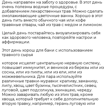
День направлен на заботу о здоровье. В этот день
очень полезны водные процедуры, с
добавлением лекарственных трав. Можно сделать
омолаживающие цветочные ванны. Хорошо в этот
день пить вместо обычного чая или кофе
травяные отвары, чай из трав с медом и лимоном.
Целый день постарайтесь визуализировать себя
как здорового человека, повторяйте настрои и
аффирмации.
Этот день хорош для бани с использованием
травного сырья
которое исцелят центральную нервную систему,
повышает иммунитет, и веников из березы или из
сосны, или из пихты, или из ели, или из
можжевельника. Для пара используйте
различные травки-муравки: крапиву, заманиху,
липу, хвощ, цвет бузины, тысячелистник, севец
луговой, цвет подсолнуха, эхинацею, череду.
Можно заваривать любую из этих трав, кроме
хвоща, который требует к себе дополнительную
вторую травку, например, герань луговую или