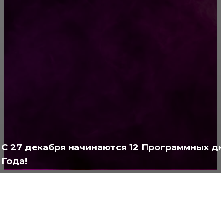
минимальной комиссией проверенные
способы оплаты и советы
РУБРИКАТОР
Жизнь
929
Позитив
791
Интересно
378
Полезно
373
С 27 декабря начинаются 12 Программных д
Года!