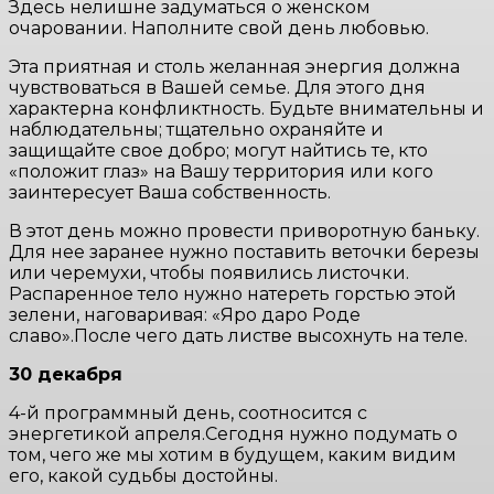
Здесь нелишне задуматься о женском
очаровании. Наполните свой день любовью.
Эта приятная и столь желанная энергия должна
чувствоваться в Вашей семье. Для этого дня
характерна конфликтность. Будьте внимательны и
наблюдательны; тщательно охраняйте и
защищайте свое добро; могут найтись те, кто
«положит глаз» на Вашу территория или кого
заинтересует Ваша собственность.
В этот день можно провести приворотную баньку.
Для нее заранее нужно поставить веточки березы
или черемухи, чтобы появились листочки.
Распаренное тело нужно натереть горстью этой
зелени, наговаривая: «Яро даро Роде
славо».После чего дать листве высохнуть на теле.
30 декабря
4-й программный день, соотносится с
энергетикой апреля.Сегодня нужно подумать о
том, чего же мы хотим в будущем, каким видим
его, какой судьбы достойны.