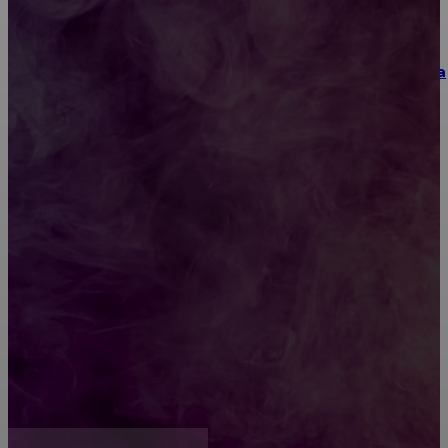
Как выбрать место для проведения корпоратива
или юбилея за городом
Diptyque: путеводитель по лучшим женским
ароматам для ценителей прекрасного
Обязательный медосмотр в школу: закон и
ответственность родителей
Как открыть счет для бизнеса онлайн