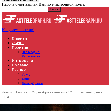
Пароль будет выслан Вам по электронной почте.
Излучаем позитив!
Главная
Жизнь
Позитив
Это модно!
Косметика
Интересно
Полезно
Разное
Досуг
Секс
Без рубрики
Домой
Позитив
С 27 декабря начинаются 12 Программных дней
Года!