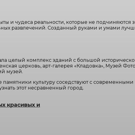
ы и чудеса реальности, которые не подчиняются з
ьных развлечений. Созданный руками и умами лучш
ала целый комплекс зданий с большой историческо
енская церковь, арт-галерея «Кладовка», Музей Фот
ий музей.
е памятники культуру соседствуют с современным
узнать этот несравненный город.
ых красивых и