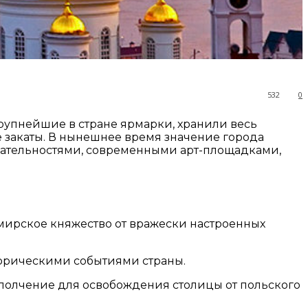
532
0
рупнейшие в стране ярмарки, хранили весь
 закаты. В нынешнее время значение города
чательностями, современными арт-площадками,
мирское княжество от вражески настроенных
торическими событиями страны.
ополчение для освобождения столицы от польского