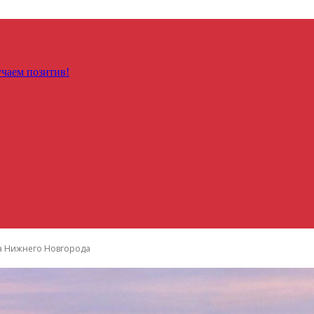
чаем позитив!
а Нижнего Новгорода