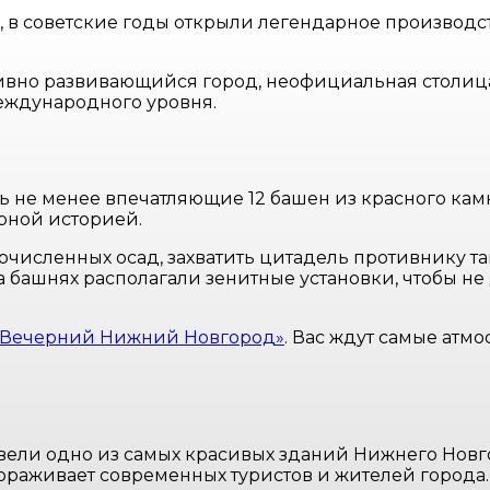
 в советские годы открыли легендарное производст
вно развивающийся город, неофициальная столица
еждународного уровня.
не менее впечатляющие 12 башен из красного камня.
рной историей.
гочисленных осад, захватить цитадель противнику т
а башнях располагали зенитные установки, чтобы 
«Вечерний Нижний Новгород»
. Вас ждут самые ат
звели одно из самых красивых зданий Нижнего Нов
ораживает современных туристов и жителей города. 