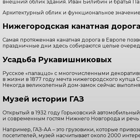
внешний облик здания. Иван Билибин и братья Па
Архитектурный облик и функциональное значение б
Нижегородская канатная дорог
Самая протяженная канатная дорога в Европе поз
праздничные дни здесь собираются целые очереди
Усадьба Рукавишниковых
Русское «палаццо» с многочисленными декоратив
в жизни в 1877 году мечта нижегородского купца 
Некогда великолепный дом-замок сейчас выполня
Музей истории ГАЗ
Открытый в 1932 году Горьковский автомобильный
и современным гостям Нижнего Новгорода и речь и
Например, ГАЗ-АА – это грузовики, которые приво
посетителей, музей насчитывает около 2000 интер