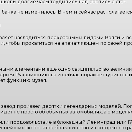
шковы долгие часы трудились над росписью стен.
анка не изменилось. В нем и сейчас располагаетс
а
воляет насладиться прекрасными видами Волги и вс
, чтобы прокатиться на впечатляющем по своей пр
ными элементами еще одно свидетельство величия 
Сергея Рукавишникова и сейчас поражает туристов 
ет функцию музея.
 завод произвел десятки легендарных моделей. По
дет не просто об обычных автомобилях, а о моделя
зили продовольствие в блокадный Ленинград или ГА
еснейших экспонатов, большинство из которых сохр