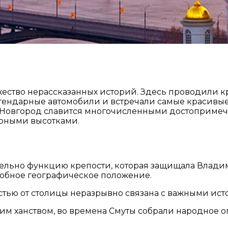
ство нерассказанных историй. Здесь проводили к
гендарные автомобили и встречали самые красивые
ий Новгород славится многочисленными достоприме
арными высотками.
тельно функцию крепости, которая защищала Влади
добное географическое положение.
остью от столицы неразрывно связана с важными ис
им ханством, во времена Смуты собрали народное 