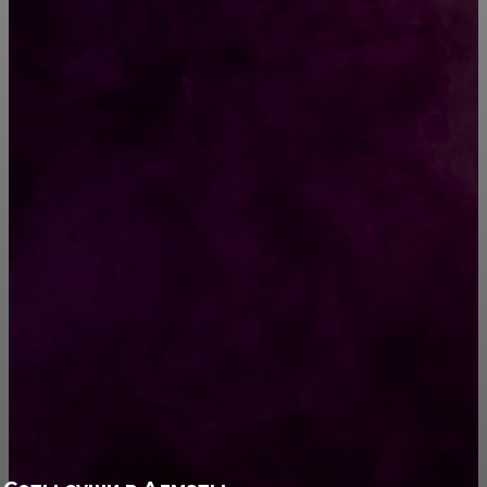
Гороскоп на 3 января 2019 года для всех
знаков Зодиака
Развлечения для взрослых, которые стоит
попробовать каждой паре.
РУБРИКАТОР
Жизнь
929
Позитив
791
Интересно
378
Полезно
373