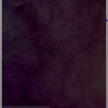
Как выбрать место для проведения корпоратива
или юбилея за городом
Diptyque: путеводитель по лучшим женским
ароматам для ценителей прекрасного
Обязательный медосмотр в школу: закон и
ответственность родителей
Как открыть счет для бизнеса онлайн