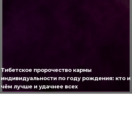
РУБРИКАТОР
Жизнь
929
Позитив
791
Интересно
378
Тибетское пророчество кармы
Полезно
373
индивидуальности по году рождения: кто и
чём лучше и удачнее всех