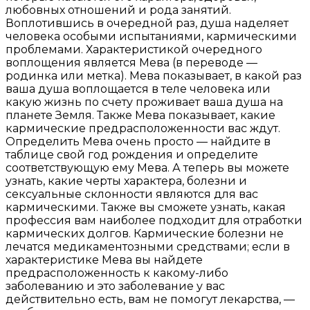
любовных отношений и рода занятий.
Воплотившись в очередной раз, душа наделяет
человека особыми испытаниями, кармическими
проблемами. Характеристикой очередного
воплощения является Мева (в переводе —
родинка или метка). Мева показывает, в какой раз
ваша душа воплощается в теле человека или
какую жизнь по счету проживает ваша душа на
планете Земля. Также Мева показывает, какие
кармические предрасположенности вас ждут.
Определить Мева очень просто — найдите в
таблице свой год рождения и определите
соответствующую ему Мева. А теперь вы можете
узнать, какие черты характера, болезни и
сексуальные склонности являются для вас
кармическими. Также вы сможете узнать, какая
профессия вам наиболее подходит для отработки
кармических долгов. Кармические болезни не
лечатся медикаментозными средствами; если в
характеристике Мева вы найдете
предрасположенность к какому-либо
заболеванию и это заболевание у вас
действительно есть, вам не помогут лекарства, —