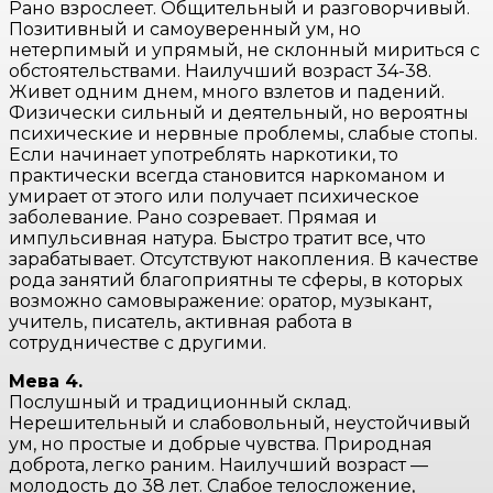
Рано взрослеет. Общительный и разговорчивый.
Позитивный и самоуверенный ум, но
нетерпимый и упрямый, не склонный мириться с
обстоятельствами. Наилучший возраст 34-38.
Живет одним днем, много взлетов и падений.
Физически сильный и деятельный, но вероятны
психические и нервные проблемы, слабые стопы.
Если начинает употреблять наркотики, то
практически всегда становится наркоманом и
умирает от этого или получает психическое
заболевание. Рано созревает. Прямая и
импульсивная натура. Быстро тратит все, что
зарабатывает. Отсутствуют накопления. В качестве
рода занятий благоприятны те сферы, в которых
возможно самовыражение: оратор, музыкант,
учитель, писатель, активная работа в
сотрудничестве с другими.
Мева 4.
Послушный и традиционный склад.
Нерешительный и слабовольный, неустойчивый
ум, но простые и добрые чувства. Природная
доброта, легко раним. Наилучший возраст —
молодость до 38 лет. Слабое телосложение,