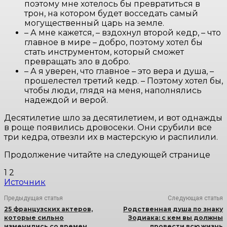
поэтому мне хотелось бы превратиться в
трон, на котором будет восседать самый
могущественный царь на земле.
– А мне кажется, – вздохнул второй кедр, – что
главное в мире – добро, поэтому хотел бы
стать инструментом, который сможет
превращать зло в добро.
– А я уверен, что главное – это вера и душа, –
прошелестел третий кедр. – Поэтому хотел бы,
чтобы люди, глядя на меня, наполнялись
надеждой и верой.
Десятилетие шло за десятилетием, и вот однажды
в роще появились дровосеки. Они срубили все
три кедра, отвезли их в мастерскую и распилили.
Продолжение читайте на следующей странице
1 2
Источник
Предыдущая статья
Следующая статья
25 французских актеров,
Родственная душа по знаку
которые сильно
Зодиака: с кем вы должны
изменились со времен
провести всю жизнь