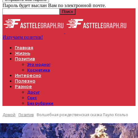
Пароль будет выслан Вам по электронной почте.
Излучаем позитив!
Главная
Жизнь
Позитив
Это модно!
Косметика
Интересно
Полезно
Разное
Досуг
Секс
Без рубрики
Домой
Позитив
Волшебная рождественская сказка Пауло Коэльо