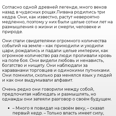
Согласно одной древней легенде, много веков
назад в чудесных рощах Ливана родились три
кедра. Они, как известно, растут невероятно
медленно, поэтому у них были целые сотни лет на
размышления о жизни и смерти, человеке и
природе.
Они стали свидетелями огромного количества
событий на земле – как приходили и уходили
цари, рождались и падали целые империи, как
огромное количество раз люди проливали кровь
на поле боя. Они видели любовь и ненависть,
богатство и нищету. Они наблюдали за
караванами торговцев и одинокими путниками.
Они помнили, сколько раз менялся язык у людей
и как они выдумывали алфавит.
Очень редко они говорили между собой,
предпочитая наблюдать и размышлять, но
однажды они затеяли разговор о своём будущем.
– Много я повидал на своём веку, – сказал
первый кедр. – Только власть имеет силу,