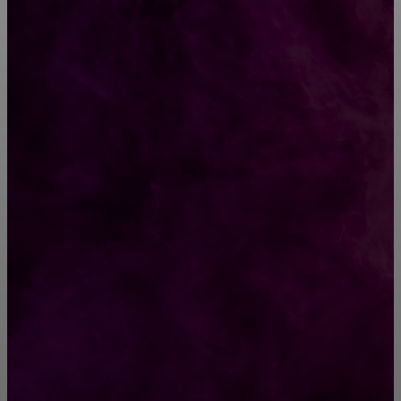
CONTACT@FAST.NEWS
ВЫБОР РЕДАКТОРА
Молодая жена
10 популярных вещей, которые исчезнут
через 100 лет
РУБРИКАТОР
Жизнь
929
Позитив
791