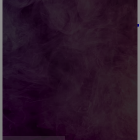
Как выбрать место для проведения корпоратива
или юбилея за городом
Diptyque: путеводитель по лучшим женским
ароматам для ценителей прекрасного
Обязательный медосмотр в школу: закон и
ответственность родителей
Как открыть счет для бизнеса онлайн