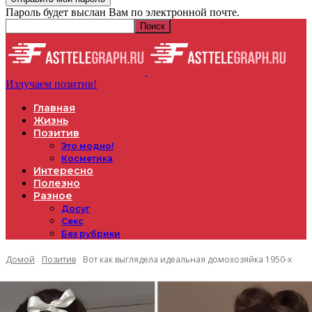
Пароль будет выслан Вам по электронной почте.
Излучаем позитив!
Главная
Жизнь
Позитив
Это модно!
Косметика
Интересно
Полезно
Разное
Досуг
Секс
Без рубрики
Домой
Позитив
Вот как выглядела идеальная домохозяйка 1950-х