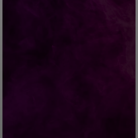
CONTACT@FAST.NEWS
ВЫБОР РЕДАКТОРА
Как выбрать обеденные стулья?
Как выбрать будущую профессию: советы
для осознанного выбора
РУБРИКАТОР
Жизнь
929
Позитив
791
Интересно
378