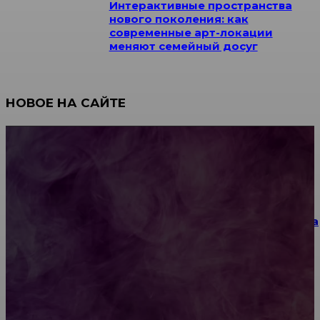
Интерактивные пространства
нового поколения: как
современные арт-локации
меняют семейный досуг
НОВОЕ НА САЙТЕ
Как научиться инкрустации стразами: техника,
материалы и практические упражнения
Как выбрать место для проведения корпоратива
или юбилея за городом
Diptyque: путеводитель по лучшим женским
ароматам для ценителей прекрасного