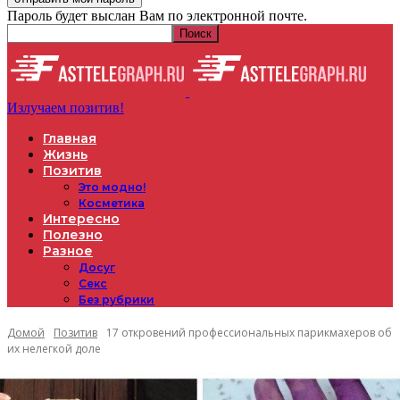
Пароль будет выслан Вам по электронной почте.
Излучаем позитив!
Главная
Жизнь
Позитив
Это модно!
Косметика
Интересно
Полезно
Разное
Досуг
Секс
Без рубрики
Домой
Позитив
17 откровений профессиональных парикмахеров об
их нелегкой доле