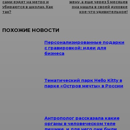
сами ездят на метро и
жену, а еще через 5 месяцев
убираются в школах. Как
она нашла в своей духовке
так?
кое-что удивительное!
ПОХОЖИЕ НОВОСТИ
Персонализированные подарки
с гравировкой: идеи для
бизнеса
Тематический парк Hello Kitty в
парке «Остров мечты» в России
Антрополог рассказала какие
органы в человеческом теле
лишние, и для чего они были