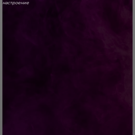
настроение
CONTACT@FAST.NEWS
ВЫБОР РЕДАКТОРА
15 потрясающих вариантов темного макияжа
глаз
Массовая СМС рассылка: обзор
возможностей и преимуществ
РУБРИКАТОР