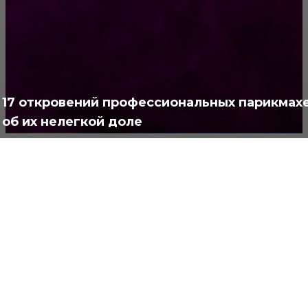
Жизнь
929
Позитив
791
Интересно
378
Полезно
373
17 откровений профессиональных парикмах
об их нелегкой доле