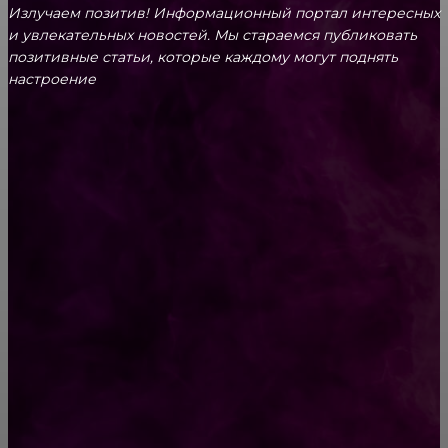
Излучаем позитив! Информационный портал интересных
и увлекательных новоcтей. Мы стараемся публиковать
позитивные статьи, которые каждому могут поднять
настроение
CONTACT@FAST.NEWS
ВЫБОР РЕДАКТОРА
Крещение в январе 2019 года
Сердце сразу кольнуло, а руки задрожали…
Мужчина нашел письмо от сына и не смог
сдержать эмоций…