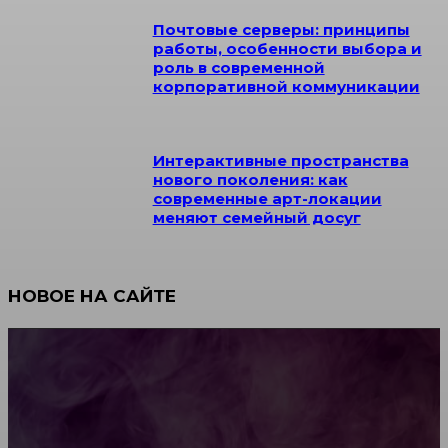
Почтовые серверы: принципы
работы, особенности выбора и
роль в современной
корпоративной коммуникации
Интерактивные пространства
нового поколения: как
современные арт-локации
меняют семейный досуг
НОВОЕ НА САЙТЕ
Как научиться инкрустации стразами: техника,
материалы и практические упражнения