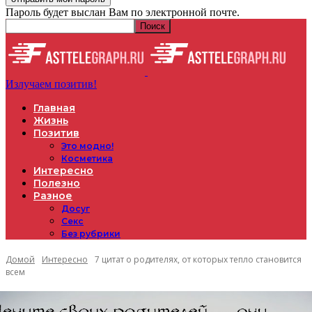
Пароль будет выслан Вам по электронной почте.
Излучаем позитив!
Главная
Жизнь
Позитив
Это модно!
Косметика
Интересно
Полезно
Разное
Досуг
Секс
Без рубрики
Домой
Интересно
7 цитат о родителях, от которых тепло становится
всем