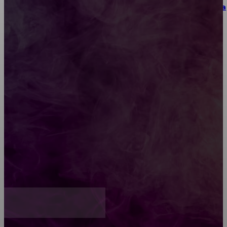
Как выбрать место для проведения корпоратива
или юбилея за городом
Diptyque: путеводитель по лучшим женским
ароматам для ценителей прекрасного
Обязательный медосмотр в школу: закон и
ответственность родителей
Как открыть счет для бизнеса онлайн