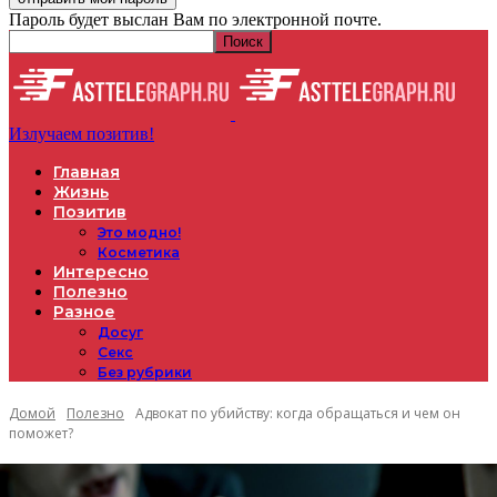
Пароль будет выслан Вам по электронной почте.
Излучаем позитив!
Главная
Жизнь
Позитив
Это модно!
Косметика
Интересно
Полезно
Разное
Досуг
Секс
Без рубрики
Домой
Полезно
Адвокат по убийству: когда обращаться и чем он
поможет?