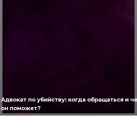
″Бабушка, скажи мне, что ты чувствовала,
когда увидела меня в первый раз″
РУБРИКАТОР
Жизнь
929
Позитив
791
Интересно
378
Полезно
373
Адвокат по убийству: когда обращаться и ч
он поможет?