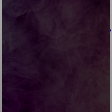
Как научиться инкрустации стразами: техника,
материалы и практические упражнения
Как выбрать место для проведения корпоратива
или юбилея за городом
Diptyque: путеводитель по лучшим женским
ароматам для ценителей прекрасного
Обязательный медосмотр в школу: закон и
ответственность родителей
Как открыть счет для бизнеса онлайн