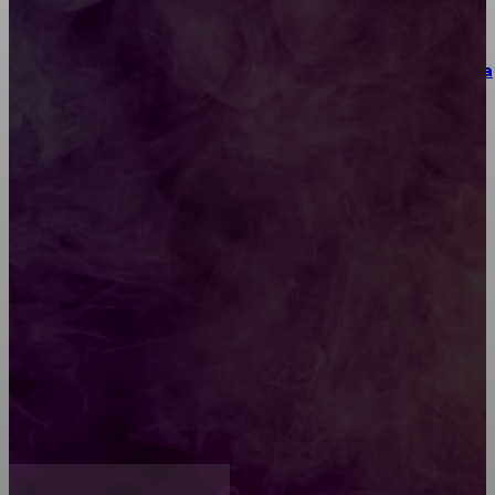
Как выбрать место для проведения корпоратива
или юбилея за городом
Diptyque: путеводитель по лучшим женским
ароматам для ценителей прекрасного
Обязательный медосмотр в школу: закон и
ответственность родителей
Как открыть счет для бизнеса онлайн