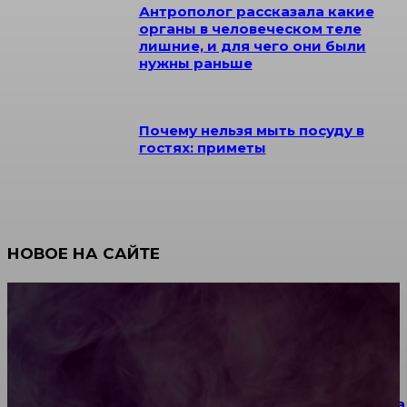
Антрополог рассказала какие
органы в человеческом теле
лишние, и для чего они были
нужны раньше
Почему нельзя мыть посуду в
гостях: приметы
НОВОЕ НА САЙТЕ
Как научиться инкрустации стразами: техника,
материалы и практические упражнения
Как выбрать место для проведения корпоратива