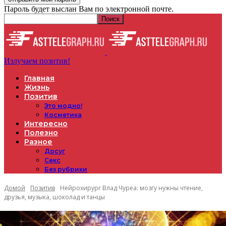
Пароль будет выслан Вам по электронной почте.
Излучаем позитив!
Главная
Жизнь
Позитив
Это модно!
Косметика
Интересно
Полезно
Разное
Досуг
Секс
Без рубрики
Домой
Позитив
Нейрохирург Влад Чуреа: мозгу нужны чтение,
друзья, музыка, шоколад и танцы