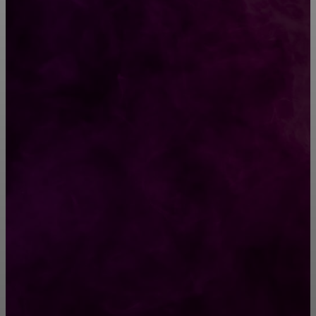
«На свадьбе я любимую не узнал»:
свадебный макияж, который сделал невест
неузнаваемыми
О том, как используют пластиковые
крышечки в Испании
РУБРИКАТОР
Жизнь
929
Позитив
791
Интересно
378
Полезно
373