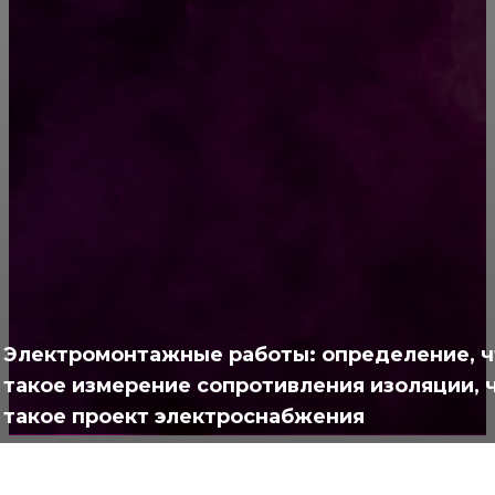
Много друзей бывает только у глупых
людей!
РУБРИКАТОР
Жизнь
929
Позитив
791
Интересно
378
Электромонтажные работы: определение, ч
Полезно
373
такое измерение сопротивления изоляции, 
такое проект электроснабжения