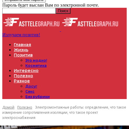
Пароль будет выслан Вам по электронной почте.
Излучаем позитив!
Главная
Жизнь
Позитив
Это модно!
Косметика
Интересно
Полезно
Разное
Досуг
Секс
Без рубрики
Домой
Полезно
Электромонтажные работы: определение, что такое
измерение сопротивления изоляции, что такое проект
электроснабжения