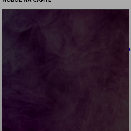
НОВОЕ НА САЙТЕ
Как научиться инкрустации стразами: техника,
материалы и практические упражнения
Как выбрать место для проведения корпоратива
или юбилея за городом
Diptyque: путеводитель по лучшим женским
ароматам для ценителей прекрасного
Обязательный медосмотр в школу: закон и
ответственность родителей