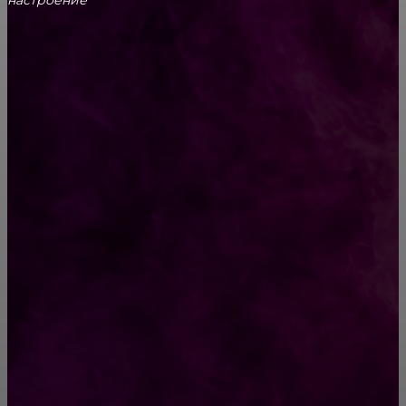
настроение
CONTACT@FAST.NEWS
ВЫБОР РЕДАКТОРА
Платье оверсайз 2020: идеи, которые не
оставят вас равнодушными (+16 фото)
Душевные фото тех, кто приносит в нашу
жизнь главный смысл
РУБРИКАТОР
Жизнь
929