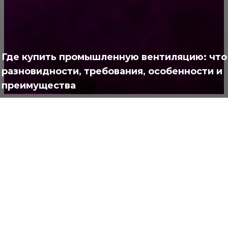
Позитив
791
Интересно
378
Где купить промышленную вентиляцию: что 
Полезно
373
разновидности, требования, особенности и
преимущества