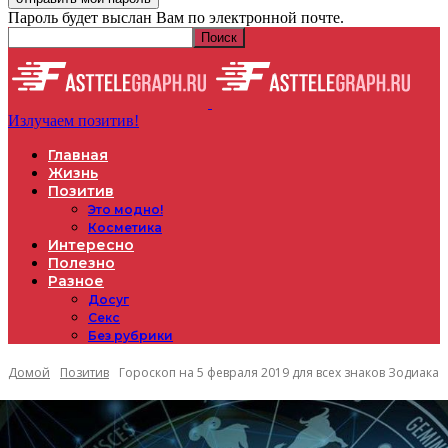
Пароль будет выслан Вам по электронной почте.
Излучаем позитив!
Главная
Жизнь
Позитив
Это модно!
Косметика
Интересно
Полезно
Разное
Досуг
Секс
Без рубрики
Домой
Позитив
Гороскоп на 5 февраля 2019 для всех знаков Зодиака