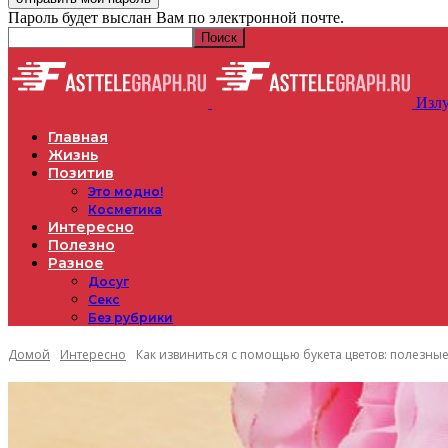
Пароль будет выслан Вам по электронной почте.
Излу
Главная
Жизнь
Позитив
Это модно!
Косметика
Интересно
Полезно
Разное
Досуг
Секс
Без рубрики
Домой
Интересно
Как извиниться с помощью букета цветов: полезные