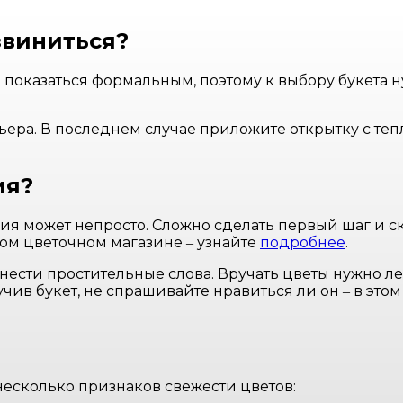
звиниться?
оказаться формальным, поэтому к выбору букета ну
ера. В последнем случае приложите открытку с теп
ия?
я может непросто. Сложно сделать первый шаг и ск
дом цветочном магазине ‒ узнайте
подробнее
.
знести простительные слова. Вручать цветы нужно л
учив букет, не спрашивайте нравиться ли он ‒ в это
несколько признаков свежести цветов: