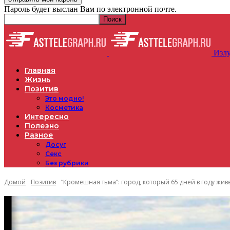
Пароль будет выслан Вам по электронной почте.
Излу
Главная
Жизнь
Позитив
Это модно!
Косметика
Интересно
Полезно
Разное
Досуг
Секс
Без рубрики
Домой
Позитив
“Кромешная тьма”: город, который 65 дней в году жив