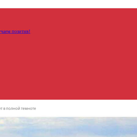
чаем позитив!
ет в полной темноте