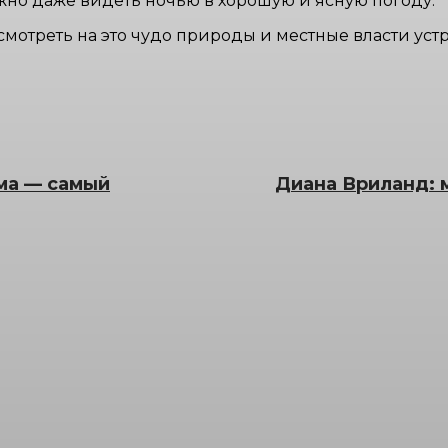
можно даже видеть ночью в хорошую и ясную погоду.
мотреть на это чудо природы и местные власти ус
има — самый
Диана Вриланд: 