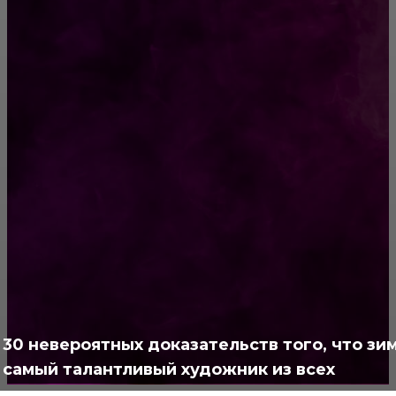
Какое же оно, финское образование?
Как научиться рано вставать?
РУБРИКАТОР
Жизнь
929
Позитив
791
Интересно
378
Полезно
373
30 невероятных доказательств того, что зи
самый талантливый художник из всех