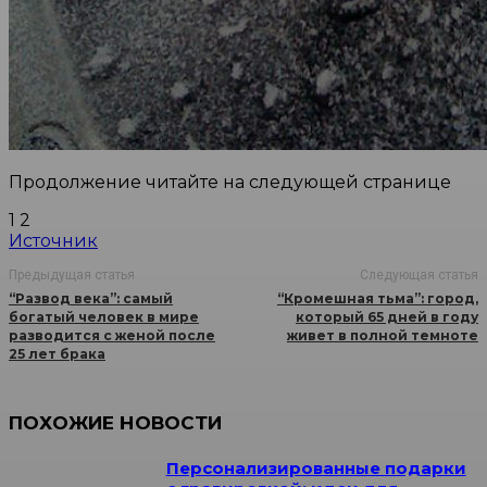
Продолжение читайте на следующей странице
1 2
Источник
Предыдущая статья
Следующая статья
“Развод века”: самый
“Кромешная тьма”: город,
богатый человек в мире
который 65 дней в году
разводится с женой после
живет в полной темноте
25 лет брака
ПОХОЖИЕ НОВОСТИ
Персонализированные подарки