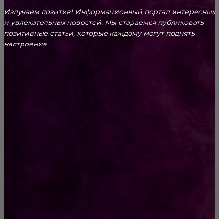
Излучаем позитив! Информационный портал интересных
и увлекательных новоcтей. Мы стараемся публиковать
позитивные статьи, которые каждому могут поднять
настроение
CONTACT@FAST.NEWS
ВЫБОР РЕДАКТОРА
«Когда родители трудятся, а дети
наслаждаются жизнью — внуки будут
просить милостыню» — острые японские
пословицы
29 нереально крутых идей для оформления
балкона