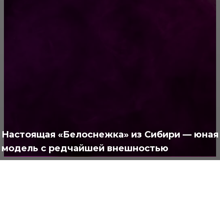
РУБРИКАТОР
Жизнь
929
Позитив
791
Интересно
378
Полезно
373
Настоящая «Белоснежка» из Сибири — юная
модель с редчайшей внешностью