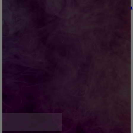
Как выбрать место для проведения корпоратива
или юбилея за городом
Diptyque: путеводитель по лучшим женским
ароматам для ценителей прекрасного
Обязательный медосмотр в школу: закон и
ответственность родителей
Как открыть счет для бизнеса онлайн