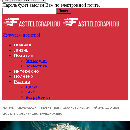
Пароль будет выслан Вам по электронной почте.
Излучаем позитив!
Главная
Жизнь
Позитив
Это модно!
Косметика
Интересно
Полезно
Разное
Досуг
Секс
Без рубрики
Домой
Интересно
Настоящая «Белоснежка» из Сибири — юная
модель с редчайшей внешностью