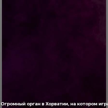
20 котов-гигантов, по сравнению с которыми
наши муррлыки–котята
Подала на алименты, а вместо денег пришло
чувство вины
РУБРИКАТОР
Жизнь
929
Позитив
791
Интересно
378
Полезно
373
Огромный орган в Хорватии, на котором игр