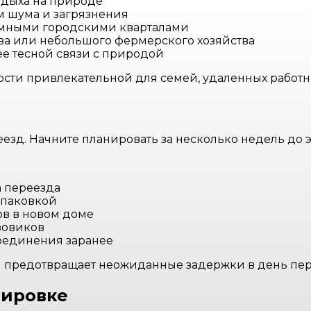
тдыха на природе
 шума и загрязнения
умными городскими кварталами
ва или небольшого фермерского хозяйства
ее тесной связи с природой
ости привлекательной для семей, удаленных работн
езд. Начните планировать за несколько недель до э
а переезда
упаковкой
ов в новом доме
зовиков
соединения заранее
и предотвращает неожиданные задержки в день пер
тировке