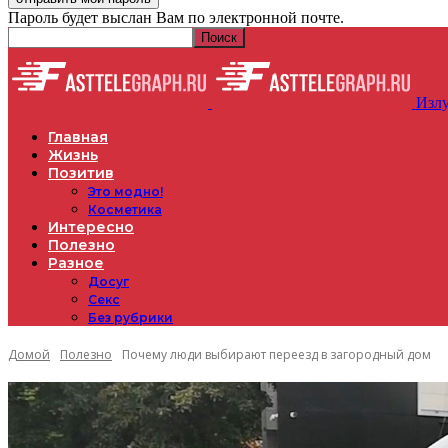
Пароль будет выслан Вам по электронной почте.
Излу
Главная
Жизнь
Позитив
Это модно!
Косметика
Интересно
Полезно
Разное
Досуг
Секс
Без рубрики
Домой
Полезно
Почему люди выбирают переезд в загородный дом