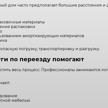
ный дом часто предполагает большие расстояния и
паковочные материалы
чения распаковки
о
льзованием амортизирующих материалов
вика
пасную погрузку, транспортировку и разгрузку.
ги по переезду помогают
тить весь процесс. Профессионалы занимаются лог
чают:
удование
итной мебелью