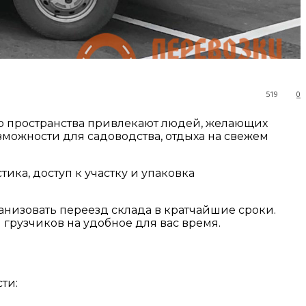
519
0
го пространства привлекают людей, желающих
зможности для садоводства, отдыха на свежем
ика, доступ к участку и упаковка
анизовать переезд склада в кратчайшие сроки.
 грузчиков на удобное для вас время.
ти: