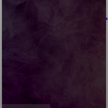
Как выбрать место для проведения корпоратива
или юбилея за городом
Diptyque: путеводитель по лучшим женским
ароматам для ценителей прекрасного
Обязательный медосмотр в школу: закон и
ответственность родителей
Как открыть счет для бизнеса онлайн