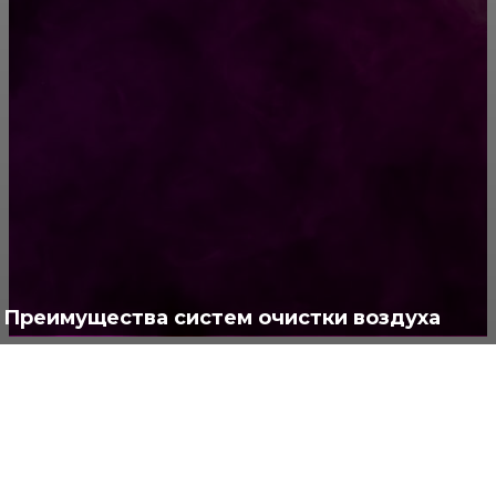
РУБРИКАТОР
Жизнь
929
Позитив
791
Интересно
378
Полезно
373
Преимущества систем очистки воздуха