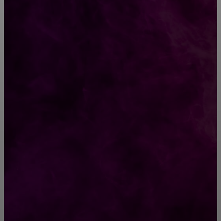
CONTACT@FAST.NEWS
ВЫБОР РЕДАКТОРА
Секреты успешного обучения торгового
персонала: от теории к практике
Обалденный салат без майонеза. Пальчики
оближешь!
РУБРИКАТОР
Жизнь
929
Позитив
791