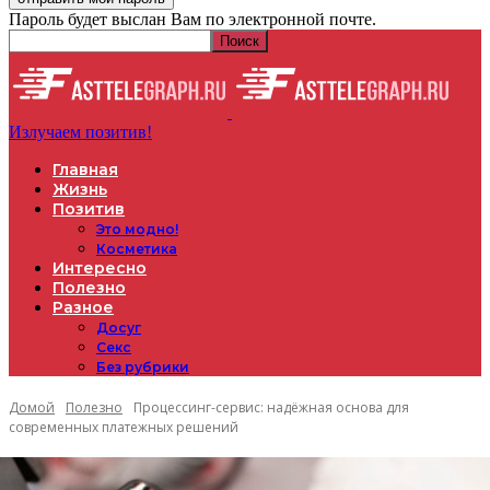
Пароль будет выслан Вам по электронной почте.
Излучаем позитив!
Главная
Жизнь
Позитив
Это модно!
Косметика
Интересно
Полезно
Разное
Досуг
Секс
Без рубрики
Домой
Полезно
Процессинг-сервис: надёжная основа для
современных платежных решений