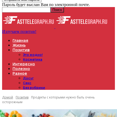
Пароль будет выслан Вам по электронной почте.
Излучаем позитив!
Главная
Жизнь
Позитив
Это модно!
Косметика
Интересно
Полезно
Разное
Досуг
Секс
Без рубрики
Домой
Позитив
Продукты с которыми нужно быть очень
осторожным