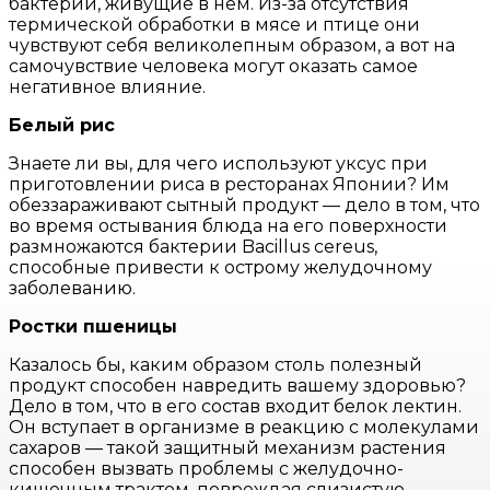
бактерии, живущие в нем. Из-за отсутствия
термической обработки в мясе и птице они
чувствуют себя великолепным образом, а вот на
самочувствие человека могут оказать самое
негативное влияние.
Белый рис
Знаете ли вы, для чего используют уксус при
приготовлении риса в ресторанах Японии? Им
обеззараживают сытный продукт — дело в том, что
во время остывания блюда на его поверхности
размножаются бактерии Bacillus cereus,
способные привести к острому желудочному
заболеванию.
Ростки пшеницы
Казалось бы, каким образом столь полезный
продукт способен навредить вашему здоровью?
Дело в том, что в его состав входит белок лектин.
Он вступает в организме в реакцию с молекулами
сахаров — такой защитный механизм растения
способен вызвать проблемы с желудочно-
кишечным трактом, повреждая слизистую