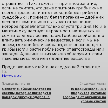
отравиться. «Тихая охота» — приятное занятие,
если не считать, что даже опытному грибнику не
всегда просто отличить несъедобные грибы от
съедобных. К примеру, белая поганка — двойник
лесного шампиньона вызывает отравление,
которое проявляется только спустя три дня. Но и в
магазине существует вероятность наткнуться на
сомнительные лесные дары. Грибам свойственно
впитывать химические вещества, и если мы не
знаем, где они были собраны, есть опасность, что
грибы могли расти поблизости от автострады или
заводов. А, значит, в них можно обнаружить соли
тяжелых металлов или ядовитые вещества.
Продолжение читайте на следующей странице
1 2
Источник
Предыдущая статья
Следующая статья
5 аппетитнейших салатов из
10 редких щелочных
свеклы, которые приведут в
продуктов, которые
порядок фигуру и здоровье
возрождают организм на
уровне клеток