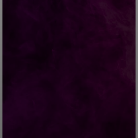
CONTACT@FAST.NEWS
ВЫБОР РЕДАКТОРА
ТРАВЫ-ОБЕРЕГИ для дома и от сглаза
9 типов боли, которые связаны с нервами, а
не болезнями
РУБРИКАТОР
Жизнь
929
Позитив
791
Интересно
378