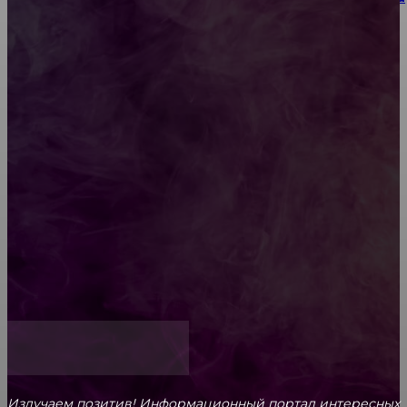
или юбилея за городом
Diptyque: путеводитель по лучшим женским
ароматам для ценителей прекрасного
Обязательный медосмотр в школу: закон и
ответственность родителей
Как открыть счет для бизнеса онлайн
Излучаем позитив! Информационный портал интересных