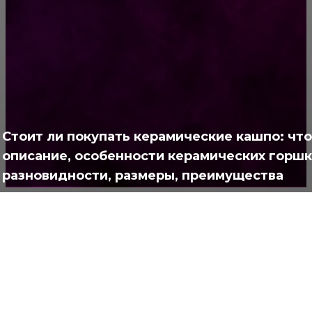
РУБРИКАТОР
Жизнь
929
Позитив
791
Интересно
378
Стоит ли покупать керамические кашпо: что
Полезно
373
описание, особенности керамических горшк
разновидности, размеры, преимущества