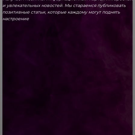
и увлекательных новоcтей. Мы стараемся публиковать
позитивные статьи, которые каждому могут поднять
настроение
CONTACT@FAST.NEWS
ВЫБОР РЕДАКТОРА
Папа снимал дочку с момента появления
каждый день целый год! Этот милый ролик
нужно увидеть обязательно!
Сумка кросс боди: что это такое и где купить
на Ozon